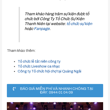
Tham khảo hàng trăm sự kiện được tổ
chức bởi Công Ty Tổ Chức Sự Kiện
Thanh Niên tại website:
tổ chức sự kiện
hoặc
Fanpage
.
Tham khảo thêm:
Tổ chức lễ tất niên công ty
Tổ chức Liveshow ca nhạc
Công ty Tổ chức hội chợ tại Quảng Ngãi
BÁO GIÁ MIỄN PHÍ VÀ NHANH CHÓNG TẠI
ĐÂY: 0944 01 04 09