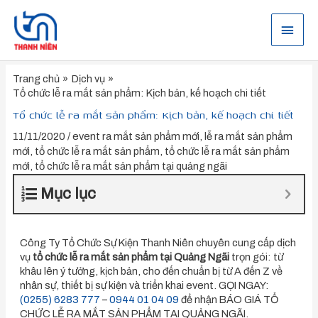
Nhảy
tới
Menu
nội
dung
chính
Trang chủ
Dịch vụ
Tổ chức lễ ra mắt sản phẩm: Kịch bản, kế hoạch chi tiết
Tổ chức lễ ra mắt sản phẩm: Kịch bản, kế hoạch chi tiết
11/11/2020
/
event ra mắt sản phẩm mới
,
lễ ra mắt sản phẩm
mới
,
tổ chức lễ ra mắt sản phẩm
,
tổ chức lễ ra mắt sản phẩm
mới
,
tổ chức lễ ra mắt sản phẩm tại quảng ngãi
Mục lục
Công Ty Tổ Chức Sự Kiện Thanh Niên chuyên cung cấp dịch
vụ
tổ chức lễ ra mắt sản phẩm tại Quảng Ngãi
trọn gói: từ
khâu lên ý tưởng, kịch bản, cho đến chuẩn bị từ A đến Z về
nhân sự, thiết bị sự kiện và triển khai event. GỌI NGAY:
(0255) 6283 777
–
0944 01 04 09
để nhận BÁO GIÁ TỔ
CHỨC LỄ RA MẮT SẢN PHẨM TẠI QUẢNG NGÃI.