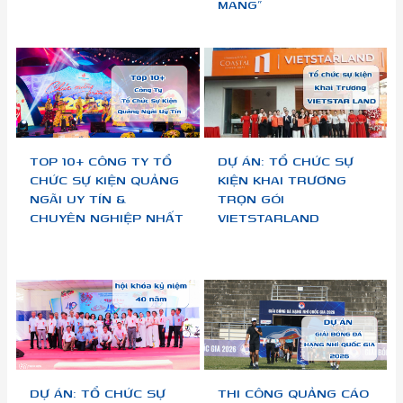
MANG”
TOP 10+ CÔNG TY TỔ
DỰ ÁN: TỔ CHỨC SỰ
CHỨC SỰ KIỆN QUẢNG
KIỆN KHAI TRƯƠNG
NGÃI UY TÍN &
TRỌN GÓI
CHUYÊN NGHIỆP NHẤT
VIETSTARLAND
DỰ ÁN: TỔ CHỨC SỰ
THI CÔNG QUẢNG CÁO