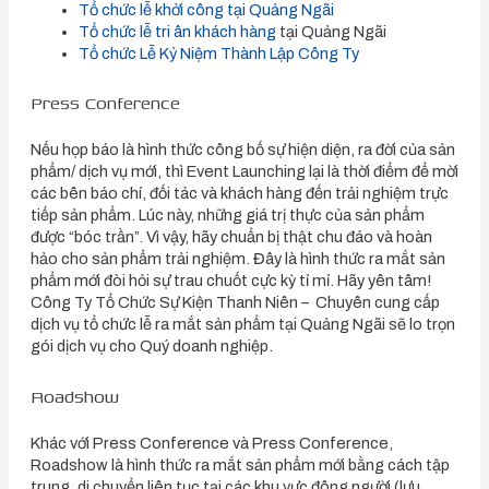
Tổ chức lễ khởi công tại Quảng Ngãi
Tổ chức lễ tri ân khách hàng
tại Quảng Ngãi
Tổ chức Lễ Kỷ Niệm Thành Lập Công Ty
Press Conference
Nếu họp báo là hình thức công bố sự hiện diện, ra đời của sản
phẩm/ dịch vụ mới, thì Event Launching lại là thời điểm để mời
các bên báo chí, đối tác và khách hàng đến trải nghiệm trực
tiếp sản phẩm. Lúc này, những giá trị thực của sản phẩm
được “bóc trần”. Vì vậy, hãy chuẩn bị thật chu đáo và hoàn
hảo cho sản phẩm trải nghiệm. Đây là hình thức ra mắt sản
phẩm mới đòi hỏi sự trau chuốt cực kỳ tỉ mỉ. Hãy yên tâm!
Công Ty Tổ Chức Sự Kiện Thanh Niên – Chuyên cung cấp
dịch vụ tổ chức lễ ra mắt sản phẩm tại Quảng Ngãi sẽ lo trọn
gói dịch vụ cho Quý doanh nghiệp.
Roadshow
Khác với Press Conference và Press Conference,
Roadshow là hình thức ra mắt sản phẩm mới bằng cách tập
trung, di chuyển liên tục tại các khu vực đông người (lưu