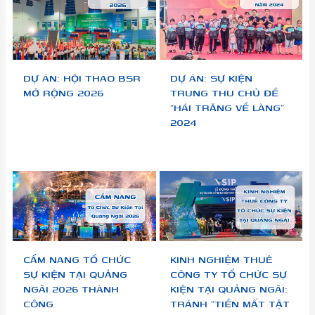
DỰ ÁN: HỘI THAO BSR
DỰ ÁN: SỰ KIỆN
MỞ RỘNG 2026
TRUNG THU CHỦ ĐỀ
“HÁI TRĂNG VỀ LÀNG”
2024
CẨM NANG TỔ CHỨC
KINH NGHIỆM THUÊ
SỰ KIỆN TẠI QUẢNG
CÔNG TY TỔ CHỨC SỰ
NGÃI 2026 THÀNH
KIỆN TẠI QUẢNG NGÃI:
CÔNG
TRÁNH “TIỀN MẤT TẬT