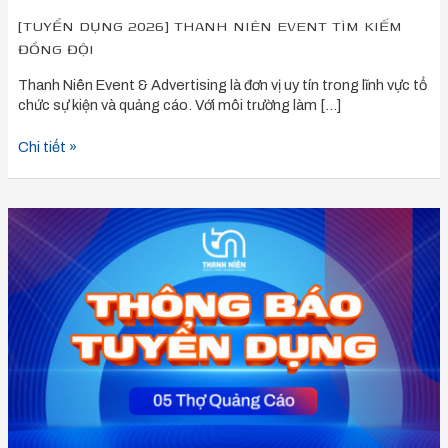
[TUYỂN DỤNG 2026] THANH NIÊN EVENT TÌM KIẾM
ĐỒNG ĐỘI
Thanh Niên Event & Advertising là đơn vị uy tín trong lĩnh vực tổ
chức sự kiện và quảng cáo. Với môi trường làm […]
Chi tiết »
Tuyển
dụng
5
Thợ
Thi
Công
Quảng
Cáo,
Sự
Kiện
tại
Quảng