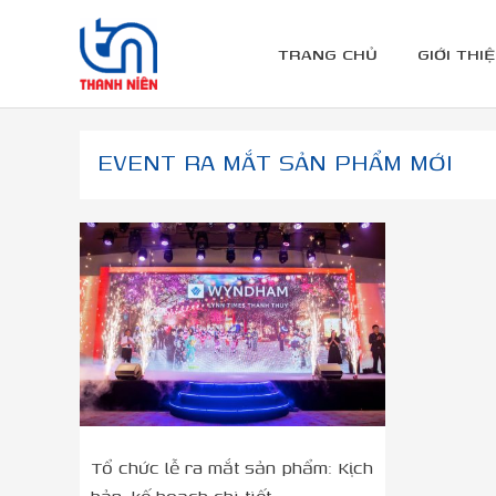
Nhảy
tới
TRANG CHỦ
GIỚI THI
nội
dung
EVENT RA MẮT SẢN PHẨM MỚI
Tổ
chức
lễ
ra
mắt
sản
phẩm:
Kịch
bản,
kế
Tổ chức lễ ra mắt sản phẩm: Kịch
hoạch