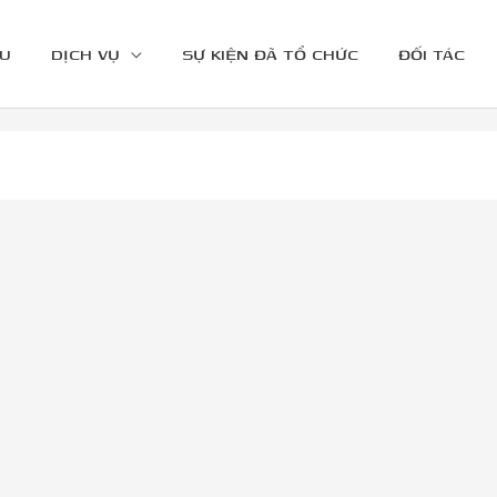
ỆU
DỊCH VỤ
SỰ KIỆN ĐÃ TỔ CHỨC
ĐỐI TÁC