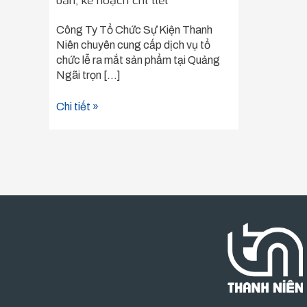
bản, kế hoạch chi tiết
chi
tiết
Công Ty Tổ Chức Sự Kiện Thanh
Niên chuyên cung cấp dịch vụ tổ
chức lễ ra mắt sản phẩm tại Quảng
Ngãi trọn […]
Chi tiết »