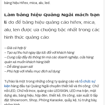
bảng hiệu Hifex, mica, alu, led.
Làm bảng hiệu Quảng Ngãi mách bạn
l
í do để bảng hiệu quảng cáo hifex, mica,
alu, len được ưa chuộng bậc nhất trong các
hình thức quảng cáo:
– Giá cả hợp lý
– Tạo sự thu hút ngay lập tức đối với khách hàng
– Cung cấp đầy đủ thông tin mà các doanh nghiệp, cửa hàng
quán xá muốn khách hàng biết
– Dễ dàng quan sát
– Phù hợp với nhiều mục đích sử dụng
Tự hào là một trong những công ty quảng cáo và
tổ chức sự
kiện
hàng đầu tại Quảng Ngãi chuyên thiết kế và thi công: Chữ
nổi LED, Chữ nổi Inox, quảng cáo LEDSIGN, LED ma trận, mặt
dựng alu, bảng hiệu, hộp đèn, thiết kế, thi công, sản xuất & lắp
đặt Showroom, Shop, Phòng Karaoke, quầy, kệ, tủ trưng bày,
nhôm kính …