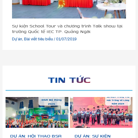
Sự kiện School Tour và chương trình Talk show tại
trường Quốc tế IEC TP. Quảng Ngãi
Dự án
,
Bài viết tiêu biểu
/
01/07/2019
TIN TỨC
DỰ ÁN: HỘI THAO BSR
DỰ ÁN: SỰ KIỆN