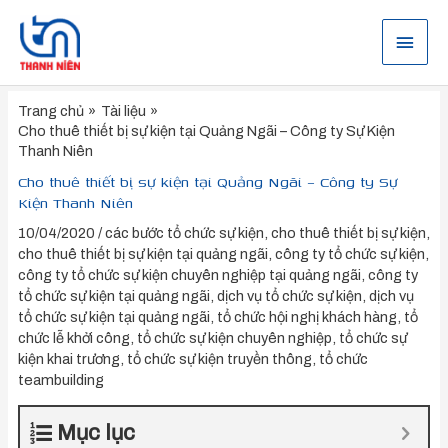
Nhảy
tới
Menu
nội
dung
chính
Trang chủ
Tài liệu
Cho thuê thiết bị sự kiện tại Quảng Ngãi – Công ty Sự Kiện
Thanh Niên
Cho thuê thiết bị sự kiện tại Quảng Ngãi – Công ty Sự
Kiện Thanh Niên
10/04/2020
/
các bước tổ chức sự kiện
,
cho thuê thiết bị sự kiện
,
cho thuê thiết bị sự kiện tại quảng ngãi
,
công ty tổ chức sự kiện
,
công ty tổ chức sự kiện chuyên nghiệp tại quảng ngãi
,
công ty
tổ chức sự kiện tại quảng ngãi
,
dịch vụ tổ chức sự kiện
,
dịch vụ
tổ chức sự kiện tại quảng ngãi
,
tổ chức hội nghị khách hàng
,
tổ
chức lễ khởi công
,
tổ chức sự kiện chuyên nghiệp
,
tổ chức sự
kiện khai trương
,
tổ chức sự kiện truyền thông
,
tổ chức
teambuilding
Mục lục