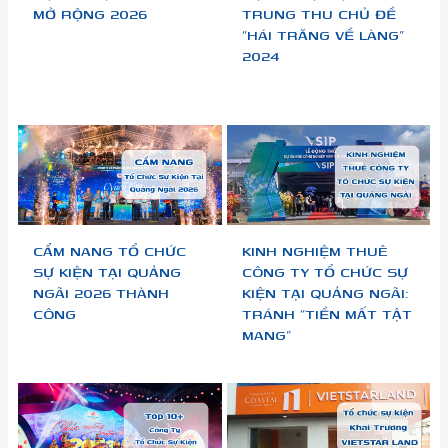
MỞ RỘNG 2026
TRUNG THU CHỦ ĐỀ
“HÁI TRĂNG VỀ LÀNG”
2024
CẨM NANG TỔ CHỨC
KINH NGHIỆM THUÊ
SỰ KIỆN TẠI QUẢNG
CÔNG TY TỔ CHỨC SỰ
NGÃI 2026 THÀNH
KIỆN TẠI QUẢNG NGÃI:
CÔNG
TRÁNH “TIỀN MẤT TẬT
MANG”