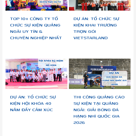
TOP 10+ CÔNG TY TỔ
DỰ ÁN: TỔ CHỨC SỰ
CHỨC SỰ KIỆN QUẢNG
KIỆN KHAI TRƯƠNG
NGÃI UY TÍN &
TRỌN GÓI
CHUYÊN NGHIỆP NHẤT
VIETSTARLAND
DỰ ÁN: TỔ CHỨC SỰ
THI CÔNG QUẢNG CÁO
KIỆN HỘI KHÓA 40
SỰ KIỆN TẠI QUẢNG
NĂM ĐẦY CẢM XÚC
NGÃI: GIẢI BÓNG ĐÁ
HẠNG NHÌ QUỐC GIA
2026