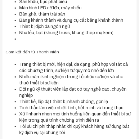
Sân khấu, bục phát biểu
Màn hình LED cỡ lớn, máy chiếu
Bàn ghế, thảm trải sàn
Băng khánh thành và dụng cụ cắt băng khánh thành
Thiết bị dịch đa ngôn ngữ
Nhà lều, bạt (khung truss, khung thép mạ kẽm)
…
Cam kết đến từ Thanh Niên
Trang thiết bị mới, hiện đại, đa dạng, phù hợp với tất cả
các chương trình, sự kiện từ quy mô nhỏ đến lớn
Nhiều năm kinh nghiệm trong tổ chức sự kiện và cho
thuê thiết bị sự kiện
Đội ngũ kỹ thuật viên lắp đạt có tay nghề cao, chuyên
nghiệp
Thiết kế, lắp đặt thiết bị nhanh chóng, gọn lẹ
Tinh thần làm việc nhiệt tình, hết mình và trung thực
Xử lí nhanh nhẹn mọi tình huống liên quan đến thiết bị sự
kiện trong quá trình chương trình diễn ra
Tối ưu chi phí thấp nhất khi quý khách hàng sử dụng bất
kỳ dịch vụ tại chúng tôi