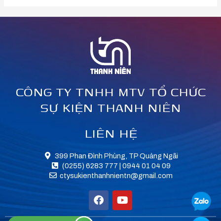
CÔNG TY TNHH MTV TỔ CHỨC
SỰ KIỆN THANH NIÊN
LIÊN HỆ
399 Phan Đình Phùng, TP Quảng Ngãi
(0255) 6283 777 | 0944 01 04 09
ctysukienthanhnientn@gmail.com
F
Y
a
o
c
u