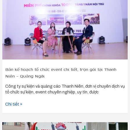
chức
event
chi
tiết,
trọn
gói
tại
Thanh
Niên
–
Quảng
Ngãi
Bản kế hoạch tổ chức event chi tiết, trọn gói tại Thanh
Niên – Quảng Ngãi
Công ty sự kiện và quảng cáo Thanh Niên, đơn vị chuyên dịch vụ
tổ chức sự kiện, event chuyên nghiệp, uy tín, được
Chi tiết »
Top