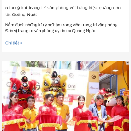
Ngãi
8 lưu ý khi trang trí văn phòng với bảng hiệu quảng cáo
tại Quảng Ngãi
Nắm được những lưu ý cơ bản trong việc trang trí văn phòng.
Đơn vị trang trí văn phòng uy tín tại Quảng Ngãi
Chi tiết »
Báo
giá
trọn
gói
tổ
chức
sự
kiện