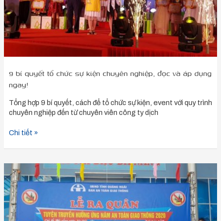
đọc
và
áp
dụng
ngay!
9 bí quyết tổ chức sự kiện chuyên nghiệp, đọc và áp dụng
ngay!
Tổng hợp 9 bí quyết, cách để tổ chức sự kiện, event với quy trình
chuyên nghiệp đến từ chuyên viên công ty dịch
Chi tiết »
Tổ
chức
sự
kiện
trọn
gói