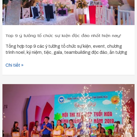
nhất
hiện
nay!
Top 9 ý tưởng tổ chức sự kiện độc đáo nhất hiện nay!
Tổng hợp top 9 các ý tưởng tổ chức sự kiện, event, chương
trình noel, kỷ niệm, tiệc, gala, teambuilding độc đáo, ấn tượng
Chi tiết »
9
bí
quyết
tổ
chức
sự
kiện
chuyên
nghiệp,