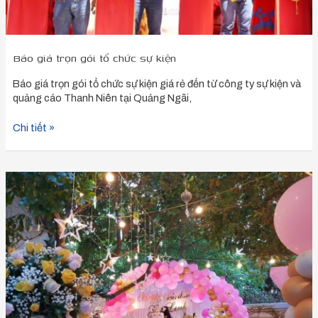
Báo giá trọn gói tổ chức sự kiện
Báo giá trọn gói tổ chức sự kiện giá rẻ đến từ công ty sự kiện và
quảng cáo Thanh Niên tại Quảng Ngãi,
Chi tiết »
Top
9
ý
tưởng
tổ
chức
sự
kiện
độc
đáo