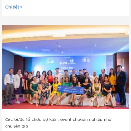
Chi tiết »
Các
bước
tổ
chức
sự
kiện,
event
chuyên
nghiệp
như
chuyên
gia
Các bước tổ chức sự kiện, event chuyên nghiệp như
chuyên gia