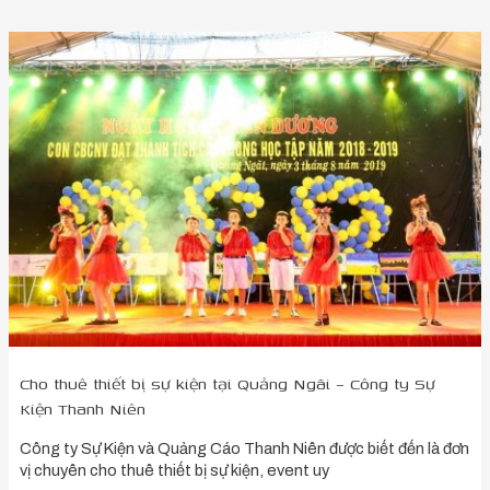
Cho
thuê
thiết
bị
sự
kiện
tại
Quảng
Ngãi
–
Công
ty
Sự
Kiện
Thanh
Niên
Cho thuê thiết bị sự kiện tại Quảng Ngãi – Công ty Sự
Kiện Thanh Niên
Công ty Sự Kiện và Quảng Cáo Thanh Niên được biết đến là đơn
vị chuyên cho thuê thiết bị sự kiện, event uy