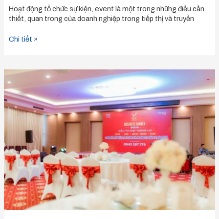
Hoạt động tổ chức sự kiện, event là một trong những điều cần
thiết, quan trong của doanh nghiệp trong tiếp thị và truyền
Chi tiết »
Cách
tổ
chức
hội
thảo
khách
hàng
thành
công,
chuyên
nghiệp