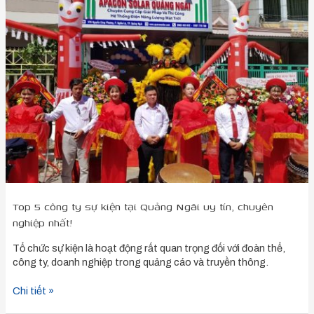
5
công
ty
sự
kiện
tại
Quảng
Ngãi
uy
tín,
chuyên
nghiệp
nhất!
Top 5 công ty sự kiện tại Quảng Ngãi uy tín, chuyên
nghiệp nhất!
Tổ chức sự kiện là hoạt động rất quan trọng đối với đoàn thể,
công ty, doanh nghiệp trong quảng cáo và truyền thông.
Chi tiết »