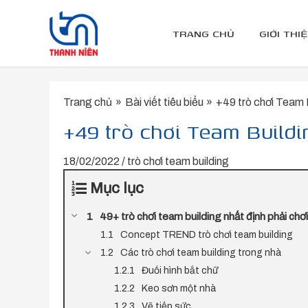
Nhảy
tới
TRANG CHỦ
GIỚI THI
nội
dung
Trang chủ
Bài viết tiêu biểu
+49 trò chơi Team Bu
+49 trò chơi Team Buildin
18/02/2022
/
trò chơi team building
Mục lục
49+ trò chơi team building nhất định phải chơi
Concept TREND trò chơi team building
Các trò chơi team building trong nhà
Đuổi hình bắt chữ
Keo sơn một nhà
Vẽ tiếp sức