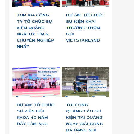
TOP 10+ CÔNG
DỰ ÁN: TỔ CHỨC
TY TỔ CHỨC SỰ
SỰ KIỆN KHAI
KIỆN QUẢNG
TRƯƠNG TRỌN
NGÃI UY TÍN &
GÓI
CHUYÊN NGHIỆP
VIETSTARLAND
NHẤT
DỰ ÁN: TỔ CHỨC
THI CÔNG
SỰ KIỆN HỘI
QUẢNG CÁO SỰ
KHÓA 40 NĂM
KIỆN TẠI QUẢNG
ĐẦY CẢM XÚC
NGÃI: GIẢI BÓNG
ĐÁ HẠNG NHÌ