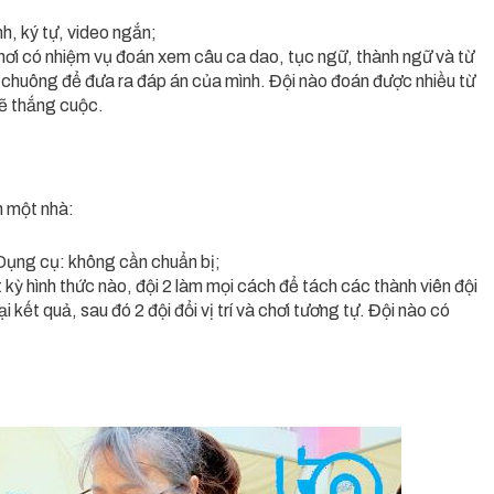
h, ký tự, video ngắn;
 chơi có nhiệm vụ đoán xem câu ca dao, tục ngữ, thành ngữ và từ
 chuông để đưa ra đáp án của mình. Đội nào đoán được nhiều từ
sẽ thắng cuộc.
n một nhà:
 Dụng cụ: không cần chuẩn bị;
 kỳ hình thức nào, đội 2 làm mọi cách để tách các thành viên đội
ại kết quả, sau đó 2 đội đổi vị trí và chơi tương tự. Đội nào có