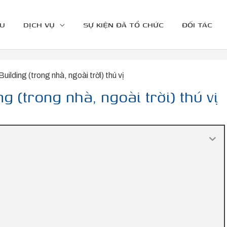
ỆU
DỊCH VỤ
SỰ KIỆN ĐÃ TỔ CHỨC
ĐỐI TÁC
ilding (trong nhà, ngoài trời) thú vị
g (trong nhà, ngoài trời) thú vị