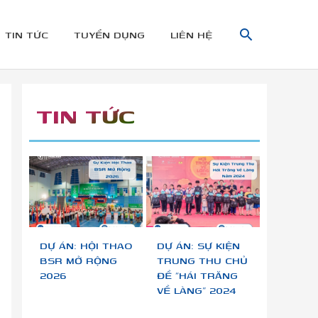
TÌM
TIN TỨC
TUYỂN DỤNG
LIÊN HỆ
KIẾM
TIN TỨC
DỰ ÁN: HỘI THAO
DỰ ÁN: SỰ KIỆN
BSR MỞ RỘNG
TRUNG THU CHỦ
2026
ĐỀ “HÁI TRĂNG
VỀ LÀNG” 2024