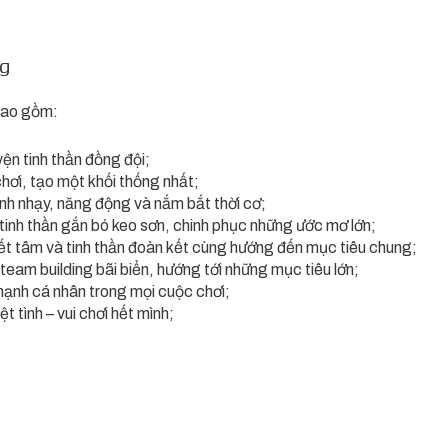
ng
 bao gồm:
yện tinh thần đồng đội;
chơi, tạo một khối thống nhất;
nh nhạy, năng động và nắm bắt thời cơ;
tinh thần gắn bó keo sơn, chinh phục những ước mơ lớn;
yết tâm và tinh thần đoàn kết cùng hướng đến mục tiêu chung;
 team building bãi biển, hướng tới những mục tiêu lớn;
mạnh cá nhân trong mọi cuộc chơi;
t tình – vui chơi hết mình;