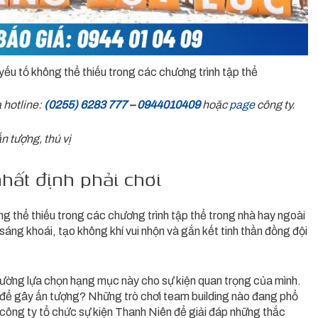
yếu tố không thể thiếu trong các chương trình tập thể
 hotline:
(0255) 6283 777
–
0944010409
hoặc
page
cô
ng ty.
n tượng, thú vị
nhất định phải chơi
ng thể thiếu trong các chương trình tập thể trong nhà hay ngoài
áng khoái, tạo không khí vui nhộn và gắn kết tinh thần đồng đội
hường lựa chọn hạng mục này cho sự kiện quan trọng của mình.
ào để gây ấn tượng? Những trò chơi team building nào đang phổ
a công ty tổ chức sự kiện Thanh Niên để giải đáp những thắc