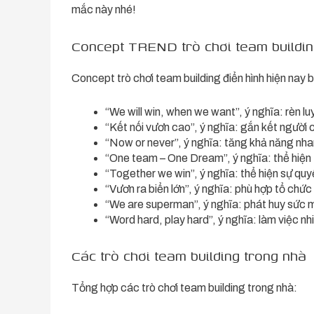
mắc này nhé!
Concept TREND trò chơi team buildi
Concept trò chơi team building điển hình hiện nay
“We will win, when we want”, ý nghĩa: rèn lu
“Kết nối vươn cao”, ý nghĩa: gắn kết người 
“Now or never”, ý nghĩa: tăng khả năng nha
“One team – One Dream”, ý nghĩa: thể hiện 
“Together we win”, ý nghĩa: thể hiện sự qu
“Vươn ra biển lớn”, ý nghĩa: phù hợp tổ chức
“We are superman”, ý nghĩa: phát huy sức 
“Word hard, play hard”, ý nghĩa: làm việc nhiệ
Các trò chơi team building trong nhà
Tổng hợp các trò chơi team building trong nhà: