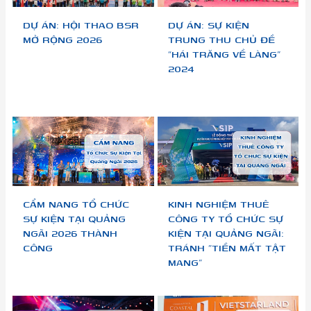
DỰ ÁN: HỘI THAO BSR
DỰ ÁN: SỰ KIỆN
MỞ RỘNG 2026
TRUNG THU CHỦ ĐỀ
“HÁI TRĂNG VỀ LÀNG”
2024
CẨM NANG TỔ CHỨC
KINH NGHIỆM THUÊ
SỰ KIỆN TẠI QUẢNG
CÔNG TY TỔ CHỨC SỰ
NGÃI 2026 THÀNH
KIỆN TẠI QUẢNG NGÃI:
CÔNG
TRÁNH “TIỀN MẤT TẬT
MANG”