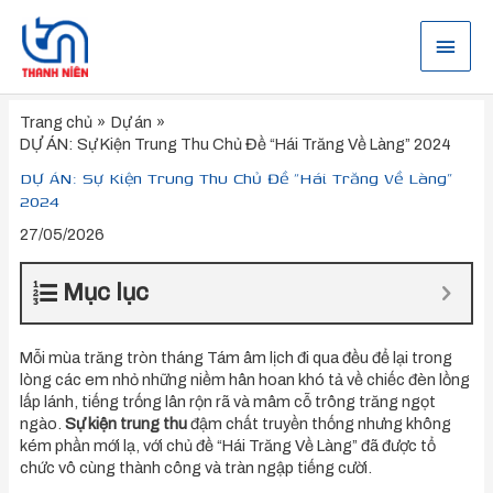
Nhảy
tới
Menu
nội
dung
chính
Trang chủ
Dự án
DỰ ÁN: Sự Kiện Trung Thu Chủ Đề “Hái Trăng Về Làng” 2024
DỰ ÁN: Sự Kiện Trung Thu Chủ Đề “Hái Trăng Về Làng”
2024
27/05/2026
Mục lục
Mỗi mùa trăng tròn tháng Tám âm lịch đi qua đều để lại trong
lòng các em nhỏ những niềm hân hoan khó tả về chiếc đèn lồng
lấp lánh, tiếng trống lân rộn rã và mâm cỗ trông trăng ngọt
ngào.
Sự kiện trung thu
đậm chất truyền thống nhưng không
kém phần mới lạ, với chủ đề “Hái Trăng Về Làng” đã được tổ
chức vô cùng thành công và tràn ngập tiếng cười.