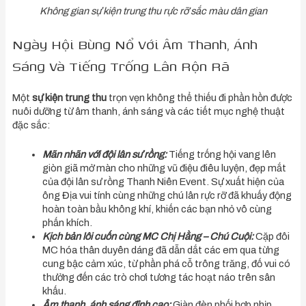
Không gian sự kiện trung thu rực rỡ sắc màu dân gian
Ngày Hội Bùng Nổ Với Âm Thanh, Ánh
Sáng Và Tiếng Trống Lân Rộn Rã
Một
sự kiện trung thu
trọn vẹn không thể thiếu đi phần hồn được
nuôi dưỡng từ âm thanh, ánh sáng và các tiết mục nghệ thuật
đặc sắc:
Mãn nhãn với đội lân sư rồng:
Tiếng trống hội vang lên
giòn giã mở màn cho những vũ điệu điêu luyện, đẹp mắt
của đội lân sư rồng Thanh Niên Event. Sự xuất hiện của
ông Địa vui tính cùng những chú lân rực rỡ đã khuấy động
hoàn toàn bầu không khí, khiến các bạn nhỏ vô cùng
phấn khích.
Kịch bản lôi cuốn cùng MC Chị Hằng – Chú Cuội:
Cặp đôi
MC hóa thân duyên dáng đã dẫn dắt các em qua từng
cung bậc cảm xúc, từ phần phá cỗ trông trăng, đố vui có
thưởng đến các trò chơi tương tác hoạt náo trên sân
khấu.
Âm thanh, ánh sáng đỉnh cao:
Giàn đèn phối hợp nhịp