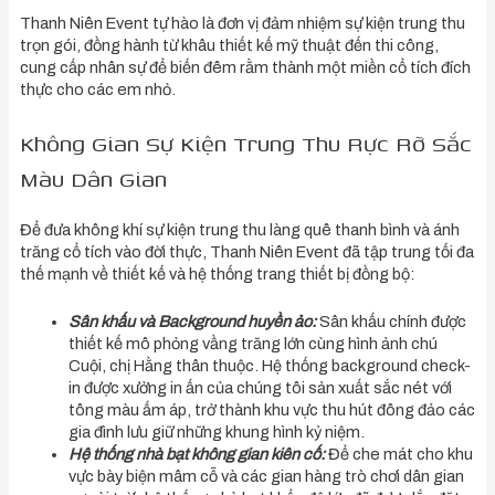
Thanh Niên Event tự hào là đơn vị đảm nhiệm sự kiện trung thu
trọn gói, đồng hành từ khâu thiết kế mỹ thuật đến thi công,
cung cấp nhân sự để biến đêm rằm thành một miền cổ tích đích
thực cho các em nhỏ.
Không Gian Sự Kiện Trung Thu Rực Rỡ Sắc
Màu Dân Gian
Để đưa không khí sự kiện trung thu làng quê thanh bình và ánh
trăng cổ tích vào đời thực, Thanh Niên Event đã tập trung tối đa
thế mạnh về thiết kế và hệ thống trang thiết bị đồng bộ:
Sân khấu và Background huyền ảo:
Sân khấu chính được
thiết kế mô phỏng vầng trăng lớn cùng hình ảnh chú
Cuội, chị Hằng thân thuộc. Hệ thống background check-
in được xưởng in ấn của chúng tôi sản xuất sắc nét với
tông màu ấm áp, trở thành khu vực thu hút đông đảo các
gia đình lưu giữ những khung hình kỷ niệm.
Hệ thống nhà bạt không gian kiên cố:
Để che mát cho khu
vực bày biện mâm cỗ và các gian hàng trò chơi dân gian