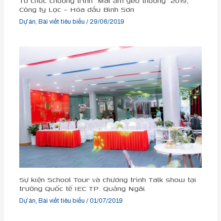
Tổ chức chương trình “Mái ấm yêu thương” 2019,
Công ty Lọc – Hóa dầu Bình Sơn
Dự án
,
Bài viết tiêu biểu
/
29/06/2019
Sự kiện School Tour và chương trình Talk show tại
trường Quốc tế IEC TP. Quảng Ngãi
Dự án
,
Bài viết tiêu biểu
/
01/07/2019