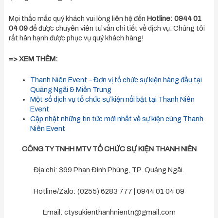
Mọi thắc mắc quý khách vui lòng liên hệ đến
Hotline: 0944 01
04 09
để được chuyên viên tư vấn chi tiết về dịch vụ. Chúng tôi
rất hân hạnh được phục vụ quý khách hàng!
=>
XEM THÊM:
Thanh Niên Event – Đơn vị tổ chức sự kiện hàng đầu tại
Quảng Ngãi & Miền Trung
Một số dịch vụ tổ chức sự kiện nổi bật tại Thanh Niên
Event
Cập nhật những tin tức mới nhất về sự kiện cùng Thanh
Niên Event
CÔNG TY TNHH MTV TỔ CHỨC SỰ KIỆN THANH NIÊN
Địa chỉ: 399 Phan Đình Phùng, TP. Quảng Ngãi.
Hotline/Zalo: (0255) 6283 777 | 0944 01 04 09
Email:
ctysukienthanhnientn@gmail.com