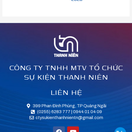
CÔNG TY TNHH MTV TỔ CHỨC
SỰ KIỆN THANH NIÊN
LIÊN HỆ
399 Phan Đình Phùng, TP Quảng Ngãi
(0255) 6283 777 | 0944 01 04 09
ctysukienthanhnientn@gmail.com
F
Y