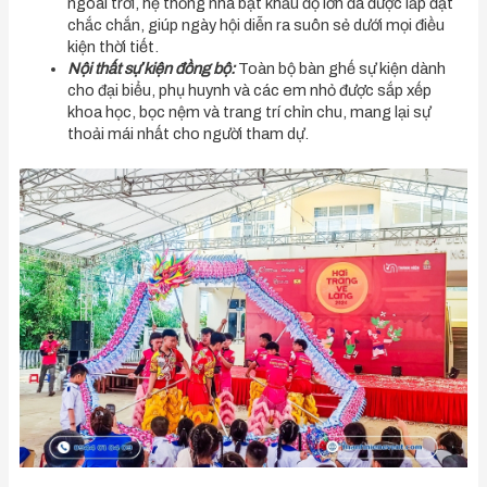
ngoài trời, hệ thống nhà bạt khẩu độ lớn đã được lắp đặt
chắc chắn, giúp ngày hội diễn ra suôn sẻ dưới mọi điều
kiện thời tiết.
Nội thất sự kiện đồng bộ:
Toàn bộ bàn ghế sự kiện dành
cho đại biểu, phụ huynh và các em nhỏ được sắp xếp
khoa học, bọc nệm và trang trí chỉn chu, mang lại sự
thoải mái nhất cho người tham dự.