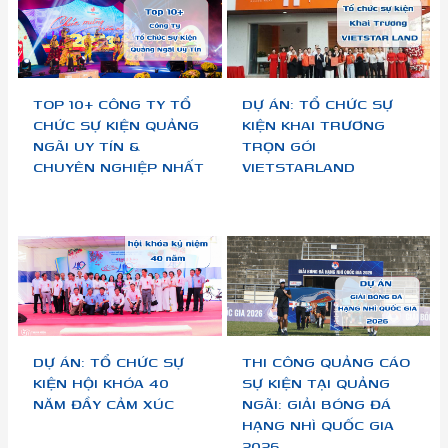
TOP 10+ CÔNG TY TỔ
DỰ ÁN: TỔ CHỨC SỰ
CHỨC SỰ KIỆN QUẢNG
KIỆN KHAI TRƯƠNG
NGÃI UY TÍN &
TRỌN GÓI
CHUYÊN NGHIỆP NHẤT
VIETSTARLAND
DỰ ÁN: TỔ CHỨC SỰ
THI CÔNG QUẢNG CÁO
KIỆN HỘI KHÓA 40
SỰ KIỆN TẠI QUẢNG
NĂM ĐẦY CẢM XÚC
NGÃI: GIẢI BÓNG ĐÁ
HẠNG NHÌ QUỐC GIA
2026