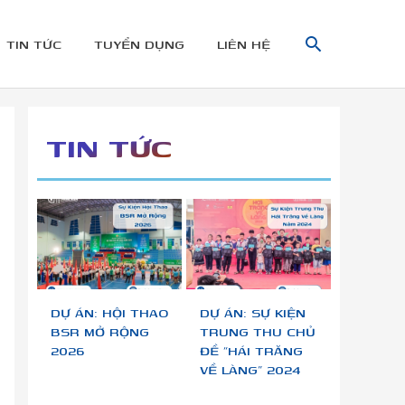
TÌM
TIN TỨC
TUYỂN DỤNG
LIÊN HỆ
KIẾM
TIN TỨC
DỰ ÁN: HỘI THAO
DỰ ÁN: SỰ KIỆN
BSR MỞ RỘNG
TRUNG THU CHỦ
2026
ĐỀ “HÁI TRĂNG
VỀ LÀNG” 2024