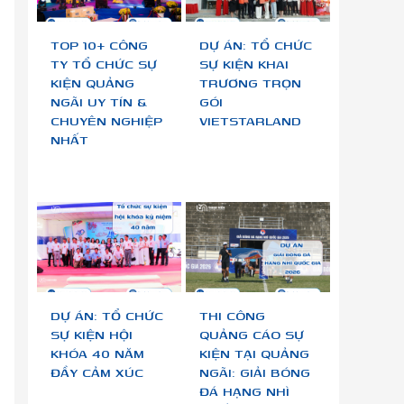
TOP 10+ CÔNG
DỰ ÁN: TỔ CHỨC
TY TỔ CHỨC SỰ
SỰ KIỆN KHAI
KIỆN QUẢNG
TRƯƠNG TRỌN
NGÃI UY TÍN &
GÓI
CHUYÊN NGHIỆP
VIETSTARLAND
NHẤT
DỰ ÁN: TỔ CHỨC
THI CÔNG
SỰ KIỆN HỘI
QUẢNG CÁO SỰ
KHÓA 40 NĂM
KIỆN TẠI QUẢNG
ĐẦY CẢM XÚC
NGÃI: GIẢI BÓNG
ĐÁ HẠNG NHÌ