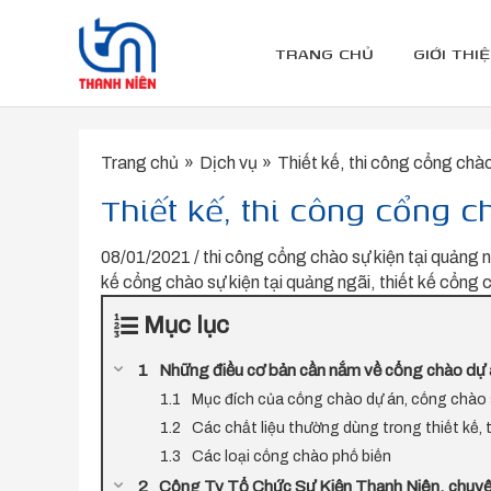
Nhảy
tới
TRANG CHỦ
GIỚI THI
nội
dung
Trang chủ
Dịch vụ
Thiết kế, thi công cổng chà
Thiết kế, thi công cổng 
08/01/2021
/
thi công cổng chào sự kiện tại quảng 
kế cổng chào sự kiện tại quảng ngãi
,
thiết kế cổng 
Mục lục
Những điều cơ bản cần nắm về cổng chào dự á
Mục đích của cổng chào dự án, cổng chào 
Các chất liệu thường dùng trong thiết kế,
Các loại cổng chào phổ biến
Công Ty Tổ Chức Sự Kiện Thanh Niên, chuyên