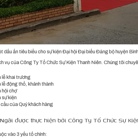
t dấu ấn tiêu biểu cho sự kiện Đại hội Đại biểu Đảng bộ huyện Bìn
ịch vụ của Công Ty Tổ Chức Sự Kiện Thanh Niên. Chúng tôi chuyê
lễ khai trương
 lễ động thổ, khánh thành
 hội chợ
 sự kiện
u cầu của Quý khách hàng
 Ngãi được thực hiện bởi Công Ty Tổ Chức Sự Ki
ộc vào 3 yếu tố chính: