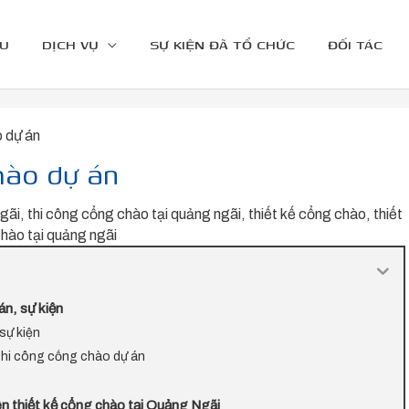
ỆU
DỊCH VỤ
SỰ KIỆN ĐÃ TỔ CHỨC
ĐỐI TÁC
o dự án
chào dự án
ngãi
,
thi công cổng chào tại quảng ngãi
,
thiết kế cổng chào
,
thiết
chào tại quảng ngãi
n, sự kiện
sự kiện
 thi công cổng chào dự án
 thiết kế cổng chào tại Quảng Ngãi