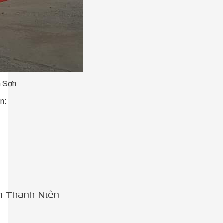
h Sơn
n:
ện Thanh Niên