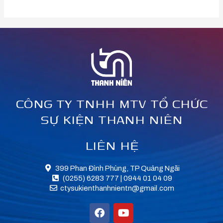
CÔNG TY TNHH MTV TỔ CHỨC
SỰ KIỆN THANH NIÊN
LIÊN HỆ
399 Phan Đình Phùng, TP Quảng Ngãi
(0255) 6283 777 | 0944 01 04 09
ctysukienthanhnientn@gmail.com
F
Y
a
o