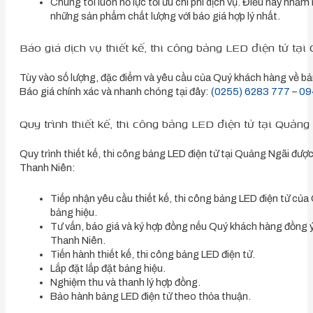
Chúng tôi luôn nỗ lực tối ưu chi phí dịch vụ. Điều này n
những sản phẩm chất lượng với báo giá hợp lý nhất.
Báo giá dịch vụ thiết kế, thi công bảng LED điện tử tạ
Tùy vào số lượng, đặc điểm và yêu cầu của Quý khách hàng về bả
Báo giá chính xác và nhanh chóng tại đây:
(0255) 6283 777
–
09
Quy trình thiết kế, thi công bảng LED điện tử tại Quản
Quy trình thiết kế, thi công bảng LED điện tử tại Quảng Ngãi đượ
Thanh Niên:
Tiếp nhận yêu cầu thiết kế, thi công bảng LED điện tử của
bảng hiệu.
Tư vấn, báo giá và ký hợp đồng nếu Quý khách hàng đồng ý
Thanh Niên.
Tiến hành thiết kế, thi công bảng LED điện tử.
Lắp đặt lắp đặt bảng hiệu.
Nghiệm thu và thanh lý hợp đồng.
Bảo hành bảng LED điện tử theo thỏa thuận.