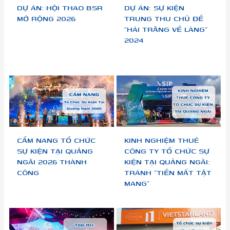
DỰ ÁN: HỘI THAO BSR
DỰ ÁN: SỰ KIỆN
MỞ RỘNG 2026
TRUNG THU CHỦ ĐỀ
“HÁI TRĂNG VỀ LÀNG”
2024
CẨM NANG TỔ CHỨC
KINH NGHIỆM THUÊ
SỰ KIỆN TẠI QUẢNG
CÔNG TY TỔ CHỨC SỰ
NGÃI 2026 THÀNH
KIỆN TẠI QUẢNG NGÃI:
CÔNG
TRÁNH “TIỀN MẤT TẬT
MANG”