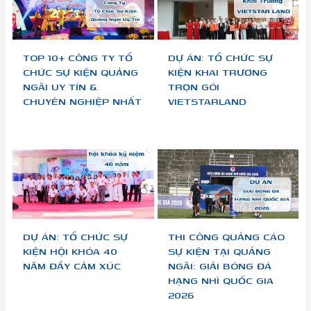
TOP 10+ CÔNG TY TỔ
DỰ ÁN: TỔ CHỨC SỰ
CHỨC SỰ KIỆN QUẢNG
KIỆN KHAI TRƯƠNG
NGÃI UY TÍN &
TRỌN GÓI
CHUYÊN NGHIỆP NHẤT
VIETSTARLAND
DỰ ÁN: TỔ CHỨC SỰ
THI CÔNG QUẢNG CÁO
KIỆN HỘI KHÓA 40
SỰ KIỆN TẠI QUẢNG
NĂM ĐẦY CẢM XÚC
NGÃI: GIẢI BÓNG ĐÁ
HẠNG NHÌ QUỐC GIA
2026