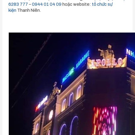
6283 777
–
0944 01 04 09
hoặc website:
tổ chức sự
kiện
Thanh Niên.