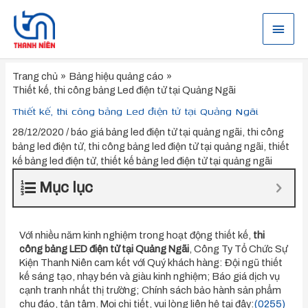
Nhảy
tới
Menu
nội
dung
chính
Trang chủ
Bảng hiệu quảng cáo
Thiết kế, thi công bảng Led điện tử tại Quảng Ngãi
Thiết kế, thi công bảng Led điện tử tại Quảng Ngãi
28/12/2020
/
báo giá bảng led điện tử tại quảng ngãi
,
thi công
bảng led điện tử
,
thi công bảng led điện tử tại quảng ngãi
,
thiết
kế bảng led điện tử
,
thiết kế bảng led điện tử tại quảng ngãi
Mục lục
Với nhiều năm kinh nghiệm trong hoạt động thiết kế,
thi
công bảng LED điện tử tại Quảng Ngãi
, Công Ty Tổ Chức Sự
Kiện Thanh Niên cam kết với Quý khách hàng: Đội ngũ thiết
kế sáng tạo, nhạy bén và giàu kinh nghiệm; Báo giá dịch vụ
cạnh tranh nhất thị trường; Chính sách bảo hành sản phẩm
chu đáo, tận tâm. Mọi chi tiết, vui lòng liên hệ tại đây:
(0255)