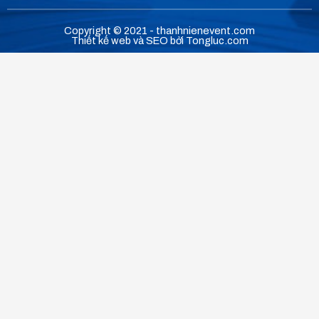
c
u
e
t
Copyright © 2021 - thanhnienevent.com
b
u
Thiết kế web
và SEO bởi
Tongluc.com
o
b
o
e
k