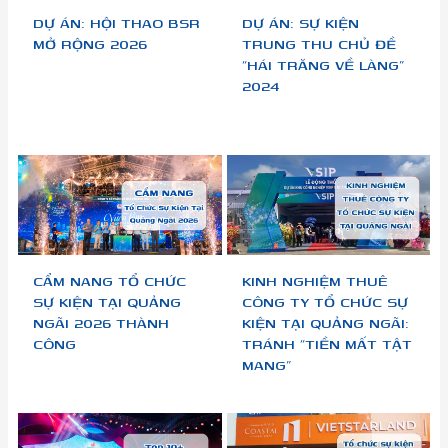
DỰ ÁN: HỘI THAO BSR
DỰ ÁN: SỰ KIỆN
MỞ RỘNG 2026
TRUNG THU CHỦ ĐỀ
“HÁI TRĂNG VỀ LÀNG”
2024
CẨM NANG TỔ CHỨC
KINH NGHIỆM THUÊ
SỰ KIỆN TẠI QUẢNG
CÔNG TY TỔ CHỨC SỰ
NGÃI 2026 THÀNH
KIỆN TẠI QUẢNG NGÃI:
CÔNG
TRÁNH “TIỀN MẤT TẬT
MANG”