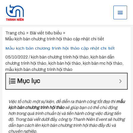
Nhảy
tới
Menu
nội
dung
chính
Trang chủ
Bài viết tiêu biểu
Mẫu kịch bản chương trình hội thảo cập nhật chi tiết
Mẫu kịch bản chương trình hội thảo cập nhật chi tiết
05/10/2022
/
kịch bản chương trình hội thảo
,
kịch bản dẫn
chương trình hội thảo
,
kịch bản hội thảo
,
kịch bản mc hội thảo
,
mẫu kịch bản chương trình hội thảo
Mục lục
Việc tổ chức một sự kiện, để diễn ra thành công tốt đẹp thì
mẫu
kịch bản chương trình hội thảo
sẽ giúp bạn có thể chủ động
hơn trong quá trình chuẩn bị và tiến hành công việc đúng tiến
độ. Trong bài viết dưới đầy, công ty Thanh Niên Event sẽ hướng
dẫn bạn cách lên kịch bản chương trình hội thảo đầy đủ và
chuyên nghiệp.