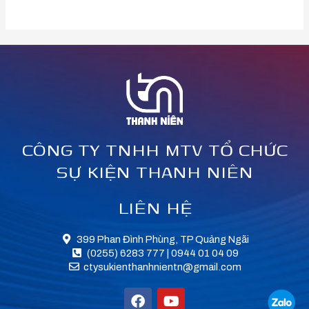
CÔNG TY TNHH MTV TỔ CHỨC
SỰ KIỆN THANH NIÊN
LIÊN HỆ
399 Phan Đình Phùng, TP Quảng Ngãi
(0255) 6283 777 | 0944 01 04 09
ctysukienthanhnientn@gmail.com
F
Y
a
o