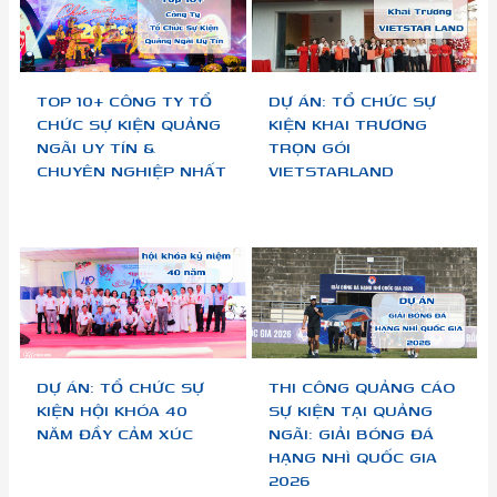
TOP 10+ CÔNG TY TỔ
DỰ ÁN: TỔ CHỨC SỰ
CHỨC SỰ KIỆN QUẢNG
KIỆN KHAI TRƯƠNG
NGÃI UY TÍN &
TRỌN GÓI
CHUYÊN NGHIỆP NHẤT
VIETSTARLAND
DỰ ÁN: TỔ CHỨC SỰ
THI CÔNG QUẢNG CÁO
KIỆN HỘI KHÓA 40
SỰ KIỆN TẠI QUẢNG
NĂM ĐẦY CẢM XÚC
NGÃI: GIẢI BÓNG ĐÁ
HẠNG NHÌ QUỐC GIA
2026