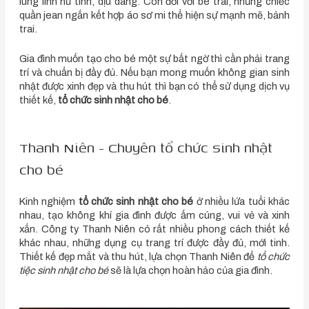
lung linh nữ tính, dịu dàng. Còn đối với bé trai, những chiếc
quần jean ngắn kết hợp áo sơ mi thể hiện sự mạnh mẽ, bảnh
trai.
Gia đình muốn tạo cho bé một sự bất ngờ thì cần phải trang
trí và chuẩn bị đầy đủ. Nếu bạn mong muốn không gian sinh
nhật được xinh đẹp và thu hút thì bạn có thể sử dụng dịch vụ
thiết kế,
tổ chức sinh nhật cho bé
.
Thanh Niên - Chuyên tổ chức sinh nhật
cho bé
Kinh nghiệm
tổ chức sinh nhật cho bé
ở nhiều lứa tuổi khác
nhau, tạo không khí gia đình được ấm cúng, vui vẻ và xinh
xắn. Công ty Thanh Niên có rất nhiều phong cách thiết kế
khác nhau, những dụng cụ trang trí được đầy đủ, mới tinh.
Thiết kế đẹp mắt và thu hút, lựa chọn Thanh Niên để
tổ chức
tiệc sinh nhật cho bé
sẽ là lựa chọn hoàn hảo của gia đình.