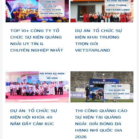
TOP 10+ CÔNG TY TỔ
DỰ ÁN: TỔ CHỨC SỰ
CHỨC SỰ KIỆN QUẢNG
KIỆN KHAI TRƯƠNG
NGÃI UY TÍN &
TRỌN GÓI
CHUYÊN NGHIỆP NHẤT
VIETSTARLAND
DỰ ÁN: TỔ CHỨC SỰ
THI CÔNG QUẢNG CÁO
KIỆN HỘI KHÓA 40
SỰ KIỆN TẠI QUẢNG
NĂM ĐẦY CẢM XÚC
NGÃI: GIẢI BÓNG ĐÁ
HẠNG NHÌ QUỐC GIA
2026