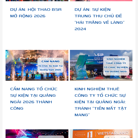
DỰ ÁN: HỘI THAO BSR
DỰ ÁN: SỰ KIỆN
MỞ RỘNG 2026
TRUNG THU CHỦ ĐỀ
“HÁI TRĂNG VỀ LÀNG”
2024
CẨM NANG TỔ CHỨC
KINH NGHIỆM THUÊ
SỰ KIỆN TẠI QUẢNG
CÔNG TY TỔ CHỨC SỰ
NGÃI 2026 THÀNH
KIỆN TẠI QUẢNG NGÃI:
CÔNG
TRÁNH “TIỀN MẤT TẬT
MANG”