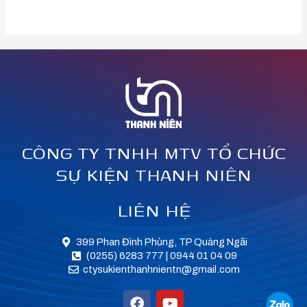
CÔNG TY TNHH MTV TỔ CHỨC
SỰ KIỆN THANH NIÊN
LIÊN HỆ
399 Phan Đình Phùng, TP Quảng Ngãi
(0255) 6283 777 | 0944 01 04 09
ctysukienthanhnientn@gmail.com
F
Y