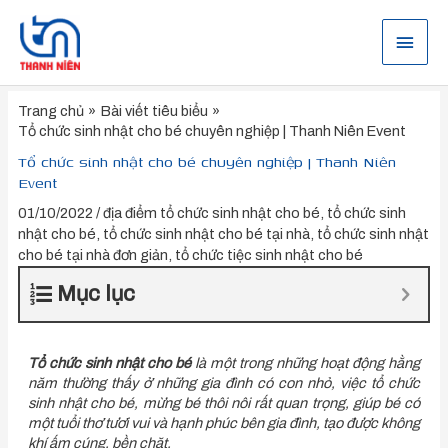
Nhảy
tới
Menu
nội
dung
chính
Trang chủ
Bài viết tiêu biểu
Tổ chức sinh nhật cho bé chuyên nghiệp | Thanh Niên Event
Tổ chức sinh nhật cho bé chuyên nghiệp | Thanh Niên
Event
01/10/2022
/
địa điểm tổ chức sinh nhật cho bé
,
tổ chức sinh
nhật cho bé
,
tổ chức sinh nhật cho bé tại nhà
,
tổ chức sinh nhật
cho bé tại nhà đơn giản
,
tổ chức tiệc sinh nhật cho bé
Mục lục
Tổ ch
ức sinh nhật cho bé
là một trong những hoạt động hằng
năm thường thấy ở những gia đình có con nhỏ, việc tổ chức
sinh nhật cho bé, mừng bé thôi nôi rất quan trọng, giúp bé có
một tuổi thơ tươi vui và hạnh phúc bên gia đình, tạo được không
khí ấm cúng, bền chặt.