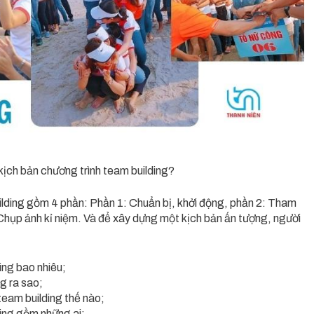
kịch bản chương trình team building?
lding gồm 4 phần: Phần 1: Chuẩn bị, khởi động, phần 2: Tham
 Chụp ảnh kỉ niệm. Và để xây dựng một kịch bản ấn tượng, người
ing bao nhiêu;
g ra sao;
team building thế nào;
ding gồm những ai;