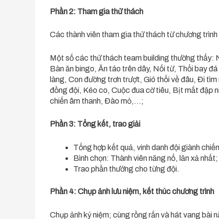
Phần 2: Tham gia thử thách
Các thành viên tham gia thử thách từ chương trình (
Một số các thử thách team building thường thấy: N
Bàn ăn bingo, Ăn táo trên dây, Nối từ, Thổi bay đá
làng, Con đường trơn trượt, Gió thổi về đâu, Đi tì
đồng đội, Kéo co, Cuộc đua cờ tiêu, Bịt mắt đập 
chiến âm thanh, Đào mỏ,…;
Phần 3: Tổng kết, trao giải
Tổng hợp kết quả, vinh danh đội giành chiến
Bình chọn: Thành viên năng nổ, lăn xả nhất;
Trao phần thưởng cho từng đội.
Phần 4: Chụp ảnh lưu niệm, kết thúc chương trình
Chụp ảnh kỷ niệm; cùng rồng rắn và hát vang bài n