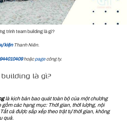
g trình team building là gì?
sự kiện
Thanh Niên.
944010409
hoặc
page
công ty.
building là gì?
ng
là kịch bản bao quát toàn bộ của một chương
o gồm các hạng mục: Thời gian, thời lượng, nội
ất cả được sắp xếp theo trật tự thời gian, không
u quả.