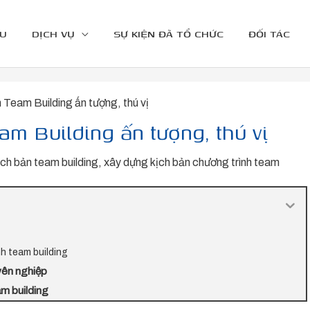
ỆU
DỊCH VỤ
SỰ KIỆN ĐÃ TỔ CHỨC
ĐỐI TÁC
 Team Building ấn tượng, thú vị
am Building ấn tượng, thú vị
ịch bản team building
,
xây dựng kịch bản chương trình team
nh team building
yên nghiệp
am building