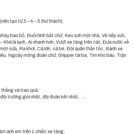
nên tạo từ 3 – 4 – 5 thử thách);
hảy bao bố, Đuổi hình bắt chữ, Keo sơn một nhà, Vẽ tiếp sức,
 – Khá là lạnh, Ai nhanh hơn, Vượt xe tăng trên cát, Đưa nước về
m một nửa, Ra khơi, Cá lớn, cá bé, Đội quân thần tốc, Bánh xe
niêu, Ngoáy mông đoán chữ, Shipper tài ba, Tìm kho báu, Trận
 thắng và trao quà;
 đội trưởng giỏi nhất; đội đoàn kết nhất,…;
ăm anh em trên 1 chiếc xe tăng;