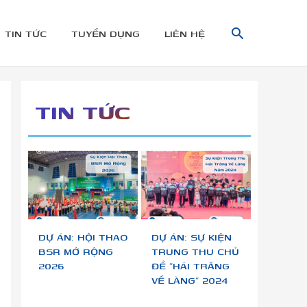
TÌM
TIN TỨC
TUYỂN DỤNG
LIÊN HỆ
KIẾM
TIN TỨC
DỰ ÁN: HỘI THAO
DỰ ÁN: SỰ KIỆN
BSR MỞ RỘNG
TRUNG THU CHỦ
2026
ĐỀ “HÁI TRĂNG
VỀ LÀNG” 2024