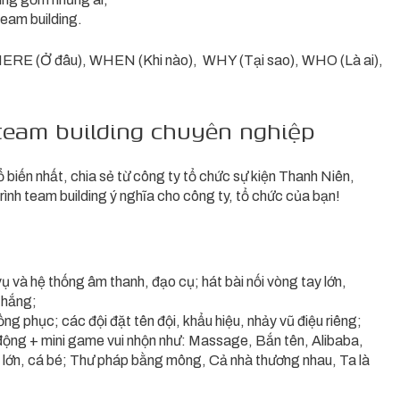
team building.
WHERE (Ở đâu), WHEN (Khi nào), WHY (Tại sao), WHO (Là ai),
team building chuyên nghiệp
ổ biến nhất, chia sẻ từ công ty tổ chức sự kiện Thanh Niên,
rình team building ý nghĩa cho công ty, tổ chức của bạn!
ụ và hệ thống âm thanh, đạo cụ; hát bài nối vòng tay lớn,
thắng;
ng phục; các đội đặt tên đội, khẩu hiệu, nhảy vũ điệu riêng;
 động + mini game vui nhộn như: Massage, Bắn tên, Alibaba,
 lớn, cá bé; Thư pháp bằng mông, Cả nhà thương nhau, Ta là