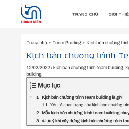
Nhảy
tới
TRANG CHỦ
GIỚI THI
nội
dung
Trang chủ
Team Building
Kịch bản chương trình
Kịch bản chương trình Te
12/02/2022
/
kịch bản chương trình team building
,
k
building
Mục lục
Kịch bản chương trình team building là gì?
Yếu tố quan trọng của kịch bản chương trì
Mẫu kịch bản chương trình team building chu
4 lưu ý khi xây dựng kịch bản chương trình te