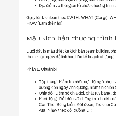
Địa điểm và thời gian tổ chức chương trình 
Gợi ý lên kịch bản theo 5W1H: WHAT (Cái gì), 
HOW (Làm thế nào).
Mẫu kịch bản chương trình 
Dưới đây là mẫu thiết kế kịch bản team building ph
tham khảo ngay để linh hoạt lên kế hoạch chương t
Phần 1. Chuẩn bị
Tập trung: Kiểm tra nhân sự, đội ngũ phục v
đường đến ngày vinh quang, niềm tin chiến 
Chia đội: Đếm số chia đội, phát ruy băng, đồ
Khởi động: Bắt đầu với những trò chơi khởi
Con Thỏ, Sóng biển; Kết đoàn; Trò chơi Cá
vua, Nhảy theo đội trưởng;…;