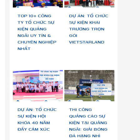
TOP 10+ CÔNG
DỰ ÁN: TỔ CHỨC
TY TỔ CHỨC SỰ
SỰ KIỆN KHAI
KIỆN QUẢNG
TRƯƠNG TRỌN
NGÃI UY TÍN &
GÓI
CHUYÊN NGHIỆP
VIETSTARLAND
NHẤT
DỰ ÁN: TỔ CHỨC
THI CÔNG
SỰ KIỆN HỘI
QUẢNG CÁO SỰ
KHÓA 40 NĂM
KIỆN TẠI QUẢNG
ĐẦY CẢM XÚC
NGÃI: GIẢI BÓNG
ĐÁ HẠNG NHÌ