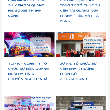
SỰ KIỆN TẠI QUẢNG
CÔNG TY TỔ CHỨC SỰ
NGÃI 2026 THÀNH
KIỆN TẠI QUẢNG NGÃI:
CÔNG
TRÁNH “TIỀN MẤT TẬT
MANG”
TOP 10+ CÔNG TY TỔ
DỰ ÁN: TỔ CHỨC SỰ
CHỨC SỰ KIỆN QUẢNG
KIỆN KHAI TRƯƠNG
NGÃI UY TÍN &
TRỌN GÓI
CHUYÊN NGHIỆP NHẤT
VIETSTARLAND