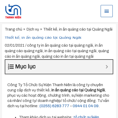
Nhảy
tới
Menu
nội
dung
chính
Trang chủ
Dịch vụ
Thiết kế, in ấn quảng cáo tại Quảng Ngãi
Thiết kế, in ấn quảng cáo tại Quảng Ngãi
02/01/2021
/
công ty in ấn quảng cáo tại quảng ngãi
,
in ấn
quảng cáo quảng ngãi
,
in ấn quảng cáo tại quảng ngãi
,
quảng
cáo in ấn quảng ngãi
,
quảng cáo in ấn tại quảng ngãi
Mục lục
Công Ty Tổ Chức Sự Kiện Thanh Niên là công ty chuyên
cung cấp dịch vụ thiết kế,
in ấn quảng cáo tại Quảng Ngãi
,
phục vụ các hoạt động, chương trình, sự kiện marketing cho
cá nhân/ công ty/ doanh nghiệp/ tổ chức/ cộng đồng. Tư vấn
dịch vụ tại hotline:
(0255) 6283 777
–
0944 01 04 09
.
Tham khảo dịch vụ tại website:
tổ chức sự kiện