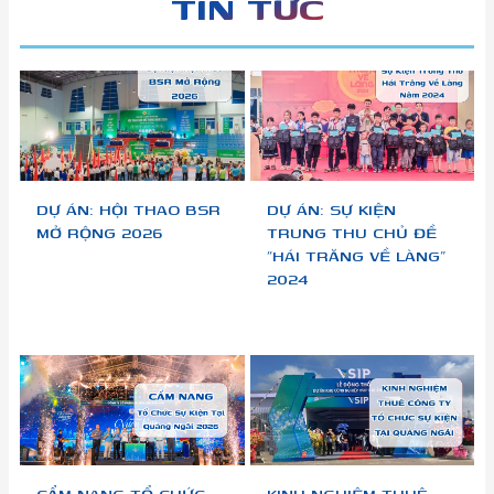
TIN TỨC
DỰ ÁN: HỘI THAO BSR
DỰ ÁN: SỰ KIỆN
MỞ RỘNG 2026
TRUNG THU CHỦ ĐỀ
“HÁI TRĂNG VỀ LÀNG”
2024
CẨM NANG TỔ CHỨC
KINH NGHIỆM THUÊ