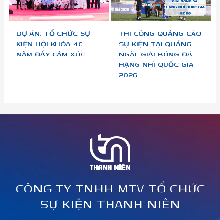
DỰ ÁN: TỔ CHỨC SỰ
THI CÔNG QUẢNG CÁO
KIỆN HỘI KHÓA 40
SỰ KIỆN TẠI QUẢNG
NĂM ĐẦY CẢM XÚC
NGÃI: GIẢI BÓNG ĐÁ
HẠNG NHÌ QUỐC GIA
2026
CÔNG TY TNHH MTV TỔ CHỨC
SỰ KIỆN THANH NIÊN