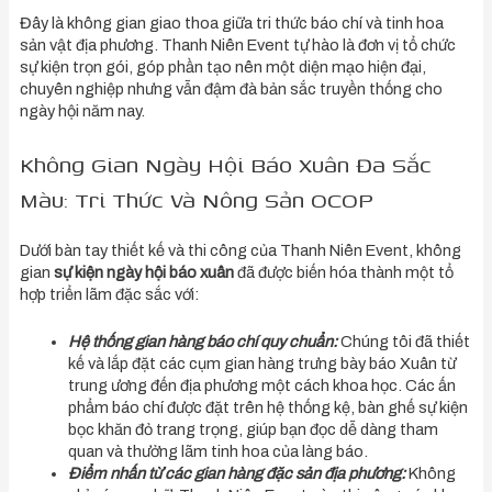
Đây là không gian giao thoa giữa tri thức báo chí và tinh hoa
sản vật địa phương. Thanh Niên Event tự hào là đơn vị tổ chức
sự kiện trọn gói, góp phần tạo nên một diện mạo hiện đại,
chuyên nghiệp nhưng vẫn đậm đà bản sắc truyền thống cho
ngày hội năm nay.
Không Gian Ngày Hội Báo Xuân Đa Sắc
Màu: Tri Thức Và Nông Sản OCOP
Dưới bàn tay thiết kế và thi công của Thanh Niên Event, không
gian
sự kiện ngày hội báo xuân
đã được biến hóa thành một tổ
hợp triển lãm đặc sắc với:
Hệ thống gian hàng báo chí quy chuẩn:
Chúng tôi đã thiết
kế và lắp đặt các cụm gian hàng trưng bày báo Xuân từ
trung ương đến địa phương một cách khoa học. Các ấn
phẩm báo chí được đặt trên hệ thống kệ, bàn ghế sự kiện
bọc khăn đỏ trang trọng, giúp bạn đọc dễ dàng tham
quan và thưởng lãm tinh hoa của làng báo.
Điểm nhấn từ các gian hàng đặc sản địa phương:
Không