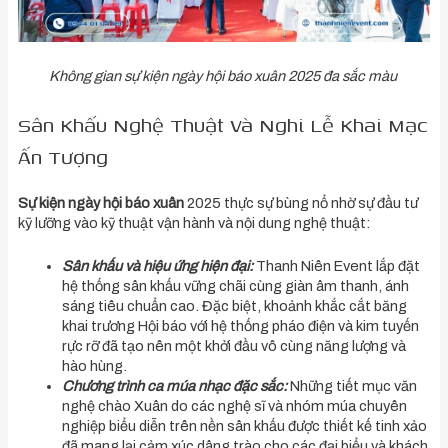
Không gian sự kiện ngày hội báo xuân 2025 đa sắc màu
Sân Khấu Nghệ Thuật Và Nghi Lễ Khai Mạc
Ấn Tượng
Sự kiện ngày hội báo xuân
2025 thực sự bùng nổ nhờ sự đầu tư
kỹ lưỡng vào kỹ thuật vận hành và nội dung nghệ thuật:
Sân khấu và hiệu ứng hiện đại:
Thanh Niên Event lắp đặt
hệ thống sân khấu vững chãi cùng giàn âm thanh, ánh
sáng tiêu chuẩn cao. Đặc biệt, khoảnh khắc cắt băng
khai trương Hội báo với hệ thống pháo điện và kim tuyến
rực rỡ đã tạo nên một khởi đầu vô cùng năng lượng và
hào hùng.
Chương trình ca múa nhạc đặc sắc:
Những tiết mục văn
nghệ chào Xuân do các nghệ sĩ và nhóm múa chuyên
nghiệp biểu diễn trên nền sân khấu được thiết kế tinh xảo
đã mang lại cảm xúc dâng trào cho các đại biểu và khách