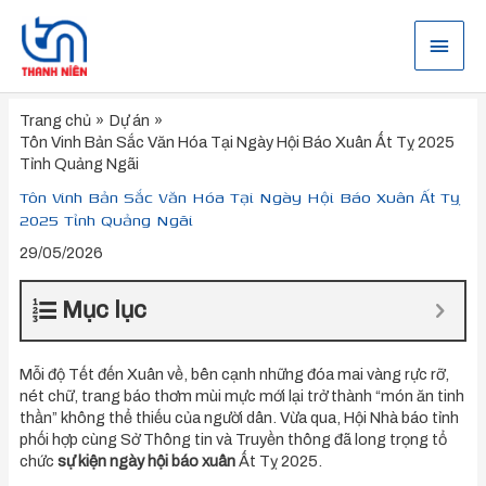
Nhảy
tới
Menu
nội
dung
chính
Trang chủ
Dự án
Tôn Vinh Bản Sắc Văn Hóa Tại Ngày Hội Báo Xuân Ất Tỵ 2025
Tỉnh Quảng Ngãi
Tôn Vinh Bản Sắc Văn Hóa Tại Ngày Hội Báo Xuân Ất Tỵ
2025 Tỉnh Quảng Ngãi
29/05/2026
Mục lục
Mỗi độ Tết đến Xuân về, bên cạnh những đóa mai vàng rực rỡ,
nét chữ, trang báo thơm mùi mực mới lại trở thành “món ăn tinh
thần” không thể thiếu của người dân. Vừa qua, Hội Nhà báo tỉnh
phối hợp cùng Sở Thông tin và Truyền thông đã long trọng tổ
chức
sự kiện ngày hội báo xuân
Ất Tỵ 2025.