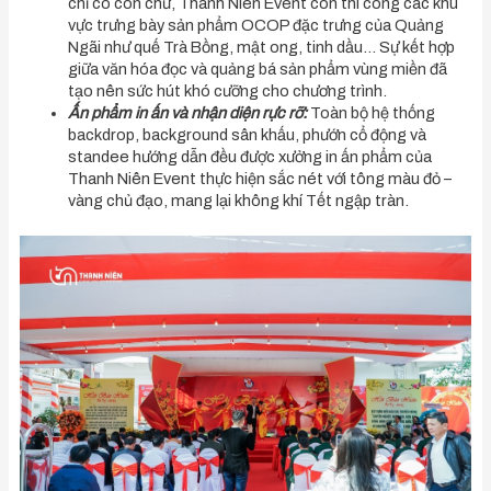
chỉ có con chữ, Thanh Niên Event còn thi công các khu
vực trưng bày sản phẩm OCOP đặc trưng của Quảng
Ngãi như quế Trà Bồng, mật ong, tinh dầu… Sự kết hợp
giữa văn hóa đọc và quảng bá sản phẩm vùng miền đã
tạo nên sức hút khó cưỡng cho chương trình.
Ấn phẩm in ấn và nhận diện rực rỡ:
Toàn bộ hệ thống
backdrop, background sân khấu, phướn cổ động và
standee hướng dẫn đều được xưởng in ấn phẩm của
Thanh Niên Event thực hiện sắc nét với tông màu đỏ –
vàng chủ đạo, mang lại không khí Tết ngập tràn.