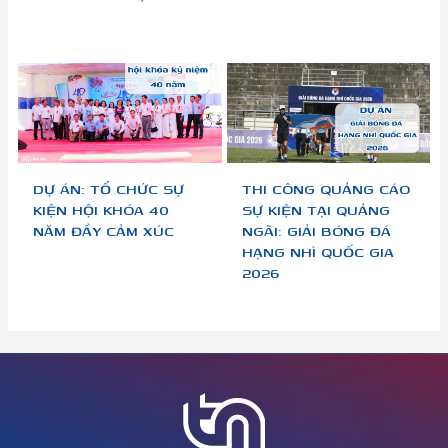
DỰ ÁN: TỔ CHỨC SỰ
THI CÔNG QUẢNG CÁO
KIỆN HỘI KHÓA 40
SỰ KIỆN TẠI QUẢNG
NĂM ĐẦY CẢM XÚC
NGÃI: GIẢI BÓNG ĐÁ
HẠNG NHÌ QUỐC GIA
2026