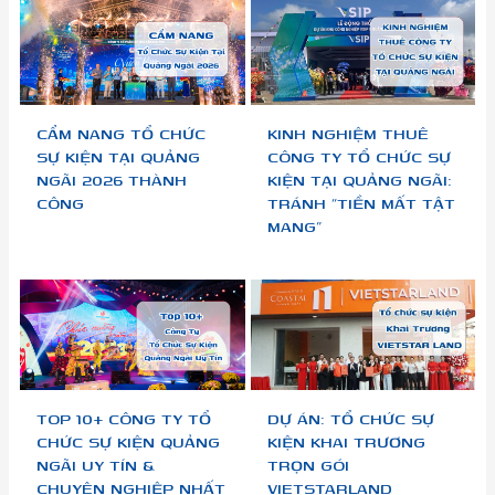
CẨM NANG TỔ CHỨC
KINH NGHIỆM THUÊ
SỰ KIỆN TẠI QUẢNG
CÔNG TY TỔ CHỨC SỰ
NGÃI 2026 THÀNH
KIỆN TẠI QUẢNG NGÃI:
CÔNG
TRÁNH “TIỀN MẤT TẬT
MANG”
TOP 10+ CÔNG TY TỔ
DỰ ÁN: TỔ CHỨC SỰ
CHỨC SỰ KIỆN QUẢNG
KIỆN KHAI TRƯƠNG
NGÃI UY TÍN &
TRỌN GÓI
CHUYÊN NGHIỆP NHẤT
VIETSTARLAND