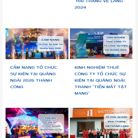
“HÁI TRĂNG VỀ LÀNG”
2024
CẨM NANG TỔ CHỨC
KINH NGHIỆM THUÊ
SỰ KIỆN TẠI QUẢNG
CÔNG TY TỔ CHỨC SỰ
NGÃI 2026 THÀNH
KIỆN TẠI QUẢNG NGÃI:
CÔNG
TRÁNH “TIỀN MẤT TẬT
MANG”