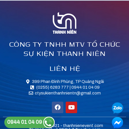
CÔNG TY TNHH MTV TỔ CHỨC
SỰ KIỆN THANH NIÊN
LIÊN HỆ
399 Phan Đình Phùng, TP Quảng Ngãi
(0255) 6283 777 | 0944 01 04 09
ctysukienthanhnientn@gmail.com
F
Y
a
o
c
u
e
t
0944 01 04 09
Copyright © 2021 - thanhnienevent.com
b
u