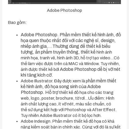
Adobe Photoshop
Bao gồm:
Adobe Photoshop. Phần mềm thiết kế hình ảnh, đồ
họa quen thuộc nhất đối với các nghệ sĩ, design,
nhiếp ảnh gia,…Thường dùng để thiết kế biểu
tượng, ấn phẩm truyền thông, thiết kế
hình ảnh
minh họa, tranh vẽ, hình ảnh 3D, hỗ trợ tạo video…Có
thể làm việc được trên cả MAC và Window. Tuy nhiên,
Adobe Photoshop dễ bị vỡ nét
ảnh được thiết kế bởi
khi tăng kích cỡ.
hần mềm thiết
Adobe Illustrator. Đây được xem là p
kế hình ảnh, đồ họa song sinh của Adobe
Photoshop. Hỗ trợ
thiết kế đồ họa cho các trang
web, logo, poster, brochure, tờ rơi…Ưu điểm: Hình
ảnh chất lượng cao, ít vỡ nét, màu sắc chuẩn, có
thể sử dụng kết hợp với Photoshop và After Effect.
Tuy nhiên Adobe Illustrator có ít bộ lọc hơn.
Adobe Indesign. Phần mềm thiết kế đồ họa có khả
năng kiểm soát bản in chính xác. Cùng với đó là sự kết