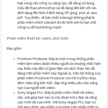
hợp cùng các công cụ sáng tạo, dễ dàng sử dụng
(nếu đã thạo photoshop và dễ dàng liên kết với các
định dạng file hình ở định dạng tiff, jpeg, psd, ai, eps,
pdf. Tuy nhiên, về bản chất Indesign không phải là
phần mềm chỉnh sửa ảnh do đó hình ảnh bị hạn chế,
công cụ đồ họa không mạnh
Phần mềm thiết kế video phổ biến
Bao gồm:
Proshow Producer. Đây là một trong những phần
mềm làm video được nhiều người ưa chuộng nhất hiện
nay. Điều này đến từ giao diện và cách thao tác dễ
dàng trên phần mềm này. Ngoài ra, trên hệ thống của
phần mềm Proshow Producer còn hỗ trợ kho nhạc
đệm, hiệu ứng bắt mắt, đáp ứng nhiều yêu cầu sáng
tạo của người edit video.
Sony Vegas Pro. Đây là phần mềm thiết kế video,
clip, vừa giúp bạn tạo ra các đoạn intro đẹp và nâng
cao trình độ của mình. Với Sony Vegas Pro, bạn có
thể xem được sản phẩm của mình trên nhiều thiết bị: