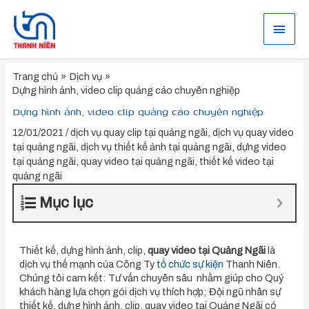
Nhảy
tới
Menu
nội
dung
chính
Trang chủ
Dịch vụ
Dựng hình ảnh, video clip quảng cáo chuyên nghiệp
Dựng hình ảnh, video clip quảng cáo chuyên nghiệp
12/01/2021
/
dịch vụ quay clip tại quảng ngãi
,
dịch vụ quay video
tại quảng ngãi
,
dịch vụ thiết kế ảnh tại quảng ngãi
,
dựng video
tại quảng ngãi
,
quay video tại quảng ngãi
,
thiết kế video tại
quảng ngãi
Mục lục
Thiết kế, dựng hình ảnh, clip,
quay video tại Quảng Ngãi
là
dịch vụ thế mạnh của Công Ty
tổ chức sự kiện
Thanh Niên.
Chúng tôi cam kết: Tư vấn chuyên sâu nhằm giúp cho Quý
khách hàng lựa chọn gói dịch vụ thích hợp; Đội ngũ nhân sự
thiết kế, dựng hình ảnh, clip, quay video tại Quảng Ngãi có