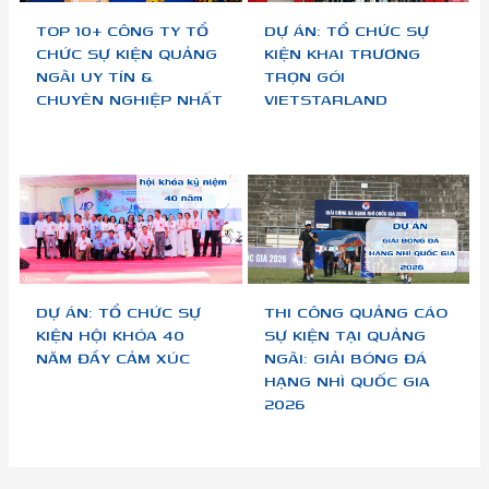
TOP 10+ CÔNG TY TỔ
DỰ ÁN: TỔ CHỨC SỰ
CHỨC SỰ KIỆN QUẢNG
KIỆN KHAI TRƯƠNG
NGÃI UY TÍN &
TRỌN GÓI
CHUYÊN NGHIỆP NHẤT
VIETSTARLAND
DỰ ÁN: TỔ CHỨC SỰ
THI CÔNG QUẢNG CÁO
KIỆN HỘI KHÓA 40
SỰ KIỆN TẠI QUẢNG
NĂM ĐẦY CẢM XÚC
NGÃI: GIẢI BÓNG ĐÁ
HẠNG NHÌ QUỐC GIA
2026