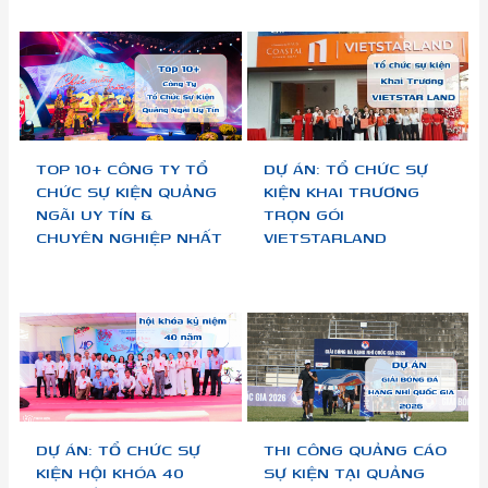
TOP 10+ CÔNG TY TỔ
DỰ ÁN: TỔ CHỨC SỰ
CHỨC SỰ KIỆN QUẢNG
KIỆN KHAI TRƯƠNG
NGÃI UY TÍN &
TRỌN GÓI
CHUYÊN NGHIỆP NHẤT
VIETSTARLAND
DỰ ÁN: TỔ CHỨC SỰ
THI CÔNG QUẢNG CÁO
KIỆN HỘI KHÓA 40
SỰ KIỆN TẠI QUẢNG