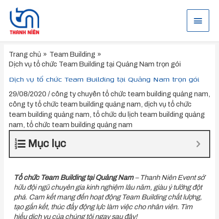
Nhảy
tới
Menu
nội
dung
chính
Trang chủ
Team Building
Dịch vụ tổ chức Team Building tại Quảng Nam trọn gói
Dịch vụ tổ chức Team Building tại Quảng Nam trọn gói
29/08/2020
/
công ty chuyên tổ chức team building quảng nam
,
công ty tổ chức team building quảng nam
,
dịch vụ tổ chức
team building quảng nam
,
tổ chức du lịch team building quảng
nam
,
tổ chức team building quảng nam
Mục lục
Tổ chức Team Building tại Quảng Nam
– Thanh Niên Event sở
hữu đội ngũ chuyên gia kinh nghiệm lâu năm, giàu ý tưởng đột
phá. Cam kết mang đến hoạt động Team Building chất lượng,
tạo gắn kết, thúc đẩy động lực làm việc cho nhân viên. Tìm
hiểu dịch vụ của chúng tôi ngay sau đây!