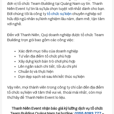
đơn vị tổ chức Team Building tại Quảng Nam uy tín. Thanh
Niên Event tự tin là sự lựa chọn tuyệt vời nhất dành cho bạn.
Bởi chúng tôi là công ty
tổ chức sự kiện
chuyên nghiệp sở
hữu đội ngũ nhân sự kinh nghiệm lâu năm, đam mê, tận tâm
với nghề.
Đến với Thanh Niên, Quý doanh nghiệp được tổ chức Team
Building trọn gói bao gồm các công việc:
Xác định mục tiêu của doanh nghiệp
Tư vấn địa điểm tổ chức phù hợp
Xây dựng kịch bản trò chơi phù hợp
Lên ngân sách chi tiết, tối ưu chi phí
Chuẩn bị và thực hiện
Dọn dẹp sạch sẽ sau khi kết thúc sự kiện
Vậy nên, mọi thành viên trong công ty chỉ cần đến địa điểm
tổ chức sự kiện với tâm thế vui vẻ, thoải mái nhất, còn mọi
thứ hãy để Thanh Niên Event lo liệu.
Thanh Niên Event nhận báo giá kỹ lưỡng dịch vụ tổ chức
Team Building Quảng Nam tại hotline:
0255.6283.777
–