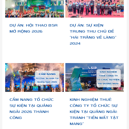
DỰ ÁN: HỘI THAO BSR
DỰ ÁN: SỰ KIỆN
MỞ RỘNG 2026
TRUNG THU CHỦ ĐỀ
“HÁI TRĂNG VỀ LÀNG”
2024
CẨM NANG TỔ CHỨC
KINH NGHIỆM THUÊ
SỰ KIỆN TẠI QUẢNG
CÔNG TY TỔ CHỨC SỰ
NGÃI 2026 THÀNH
KIỆN TẠI QUẢNG NGÃI:
CÔNG
TRÁNH “TIỀN MẤT TẬT
MANG”