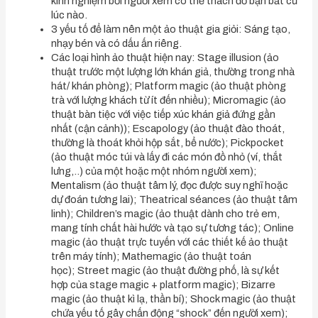
kinh nghiệm bởi người xem có thể thách đố bạn bất cứ
lúc nào.
3 yếu tố để làm nên một ảo thuật gia giỏi: Sáng tạo,
nhạy bén và có dấu ấn riêng.
Các loại hình ảo thuật hiện nay: Stage illusion (ảo
thuật trước một lượng lớn khán giả, thường trong nhà
hát/ khán phòng); Platform magic (ảo thuật phòng
trà với lượng khách từ ít đến nhiều); Micromagic (ảo
thuật bàn tiệc với việc tiếp xúc khán giả đứng gần
nhất (cận cảnh)); Escapology (ảo thuật đào thoát,
thường là thoát khỏi hộp sắt, bể nước); Pickpocket
(ảo thuật móc túi và lấy đi các món đồ nhỏ (ví, thắt
lưng,..) của một hoặc một nhóm người xem);
Mentalism (ảo thuật tâm lý, đọc được suy nghĩ hoặc
dự đoán tương lai); Theatrical séances (ảo thuật tâm
linh); Children’s magic (ảo thuật dành cho trẻ em,
mang tính chất hài hước và tạo sự tương tác); Online
magic (ảo thuật trực tuyến với các thiết kế ảo thuật
trên máy tính); Mathemagic (ảo thuật toán
học); Street magic (ảo thuật đường phố, là sự kết
hợp của stage magic + platform magic); Bizarre
magic (ảo thuật kì lạ, thần bí); Shock magic (ảo thuật
chứa yếu tố gây chấn động “shock” đến người xem);