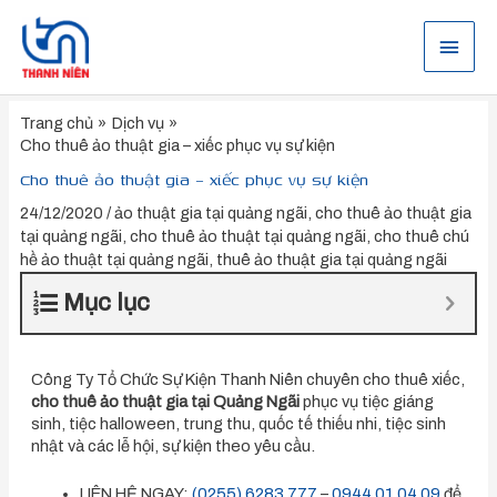
Nhảy
tới
Menu
nội
dung
chính
Trang chủ
Dịch vụ
Cho thuê ảo thuật gia – xiếc phục vụ sự kiện
Cho thuê ảo thuật gia – xiếc phục vụ sự kiện
24/12/2020
/
ảo thuật gia tại quảng ngãi
,
cho thuê ảo thuật gia
tại quảng ngãi
,
cho thuê ảo thuật tại quảng ngãi
,
cho thuê chú
hề ảo thuật tại quảng ngãi
,
thuê ảo thuật gia tại quảng ngãi
Mục lục
Công Ty Tổ Chức Sự Kiện Thanh Niên chuyên cho thuê xiếc,
cho thuê ảo thuật gia tại Quảng Ngãi
phục vụ tiệc giáng
sinh, tiệc halloween, trung thu, quốc tế thiếu nhi, tiệc sinh
nhật và các lễ hội, sự kiện theo yêu cầu.
LIÊN HỆ NGAY:
(0255) 6283 777
–
0944 01 04 09
để