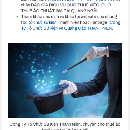
nhận BÁO GIÁ DỊCH VỤ CHO THUÊ XIẾC, CHO
THUÊ ẢO THUẬT GIA TẠI QUẢNG NGÃI
Tham khảo các dịch vụ khác tại website của chúng
tôi:
tổ chức sự kiện
Thanh Niên hoặc Fanpage:
Công
Ty Tổ Chức Sự Kiện Và Quảng Cáo THANH NIÊN
.
Công Ty Tổ Chức Sự Kiện Thanh Niên, chuyên cho thuê ảo
thuật gia tại Quảng Ngãi