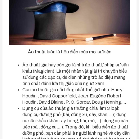
Ảo thuật luôn là tiêu điểm của mọi sự kiện
Ảo thuật gia hay còn gọi là nhà ảo thuật/ pháp sư sân
khấu (Magician). Là một nhân vật giải trí chuyên biểu
sử dụng các đạo cụ để diễn những trò ảo diệu mang
tính chất đánh lừa thị giác của người xem.
Các ảo thuật gia nổi tiếng nhất thế giới như: Harry
Houdini, David Copperfield, Jean-Eugène Robert-
Houdin, David Blaine, P. C. Sorcar, Doug Henning,…
Dụng cụ của ảo thuật gia thường chia làm 3 loại:
dụng cụ đường phố (bài, đồng xu, dây, khăn,…); dụng
cụ sân khấu (khăn tay, bóng, bài, mũ,…); dụng cụ bàn
tiệc (bài, đồng xu,…). Trong đó, khi biểu diễn ảo thuật
đường phố, bạn cần phải là người lành nghề và dày dặn