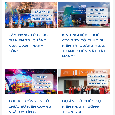
CẨM NANG TỔ CHỨC
KINH NGHIỆM THUÊ
SỰ KIỆN TẠI QUẢNG
CÔNG TY TỔ CHỨC SỰ
NGÃI 2026 THÀNH
KIỆN TẠI QUẢNG NGÃI:
CÔNG
TRÁNH “TIỀN MẤT TẬT
MANG”
TOP 10+ CÔNG TY TỔ
DỰ ÁN: TỔ CHỨC SỰ
CHỨC SỰ KIỆN QUẢNG
KIỆN KHAI TRƯƠNG
NGÃI UY TÍN &
TRỌN GÓI