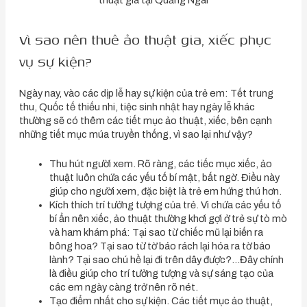
Vì sao nên thuê ảo thuật gia, xiếc phục
vụ sự kiện?
Ngày nay, vào các dịp lễ hay sự kiện của trẻ em: Tết trung
thu, Quốc tế thiếu nhi, tiệc sinh nhật hay ngày lễ khác
thường sẽ có thêm các tiết mục ảo thuật, xiếc, bên cạnh
những tiết mục múa truyền thống, vì sao lại như vậy?
Thu hút người xem. Rõ ràng, các tiếc mục xiếc, ảo
thuật luôn chứa các yếu tố bí mật, bất ngờ. Điều này
giúp cho người xem, đặc biệt là trẻ em hứng thú hơn.
Kích thích trí tưởng tượng của trẻ. Vì chứa các yếu tố
bí ẩn nên xiếc, ảo thuật thường khơi gợi ở trẻ sự tò mò
và ham khám phá: Tại sao từ chiếc mũ lại biến ra
bông hoa? Tại sao từ tờ báo rách lại hóa ra tờ báo
lành? Tại sao chú hề lại đi trên dây được?…Đây chính
là điều giúp cho trí tưởng tượng và sự sáng tạo của
các em ngày càng trở nên rõ nét.
Tạo điểm nhất cho sự kiện. Các tiết mục ảo thuật,