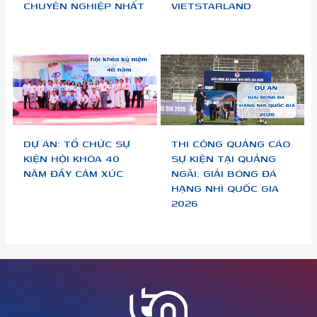
CHUYÊN NGHIỆP NHẤT
VIETSTARLAND
DỰ ÁN: TỔ CHỨC SỰ
THI CÔNG QUẢNG CÁO
KIỆN HỘI KHÓA 40
SỰ KIỆN TẠI QUẢNG
NĂM ĐẦY CẢM XÚC
NGÃI: GIẢI BÓNG ĐÁ
HẠNG NHÌ QUỐC GIA
2026