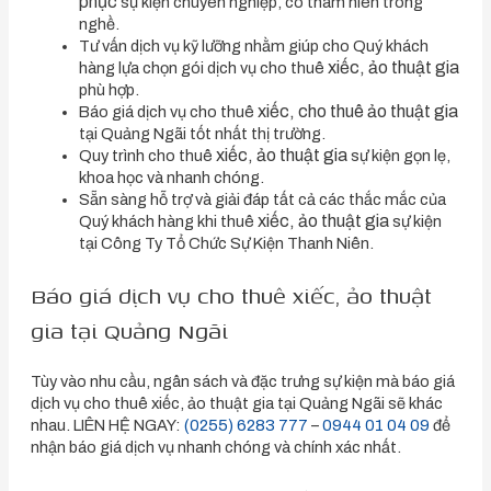
phục
sự kiện chuyên nghiệp, có thâm niên trong
nghề.
Tư vấn dịch vụ kỹ lưỡng nhằm giúp cho Quý khách
xiếc, ảo thuật gia
hàng lựa chọn gói dịch vụ cho thuê
phù hợp.
xiếc, cho thuê ảo thuật gia
Báo giá dịch vụ cho thuê
tại Quảng Ngãi tốt nhất thị trường.
xiếc, ảo thuật gia
Quy trình cho thuê
sự kiện gọn lẹ,
khoa học và nhanh chóng.
Sẵn sàng hỗ trợ và giải đáp tất cả các thắc mắc của
xiếc, ảo thuật gia
Quý khách hàng khi thuê
sự kiện
tại Công Ty Tổ Chức Sự Kiện Thanh Niên.
Báo giá dịch vụ cho thuê xiếc, ảo thuật
gia tại Quảng Ngãi
Tùy vào nhu cầu, ngân sách và đặc trưng sự kiện mà báo giá
dịch vụ cho thuê xiếc, ảo thuật gia tại Quảng Ngãi sẽ khác
nhau. LIÊN HỆ NGAY:
(0255) 6283 777
–
0944 01 04 09
để
nhận báo giá dịch vụ nhanh chóng và chính xác nhất.