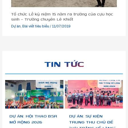
Tổ chức Lễ kỷ niệm 15 năm ra trường của cựu học
sinh – Trường chuyên Lê Khiết
Dự án
,
Bài viết tiêu biểu
/
11/07/2019
TIN TỨC
DỰ ÁN: HỘI THAO BSR
DỰ ÁN: SỰ KIỆN
MỞ RỘNG 2026
TRUNG THU CHỦ ĐỀ
“HÁI TRĂNG VỀ LÀNG”