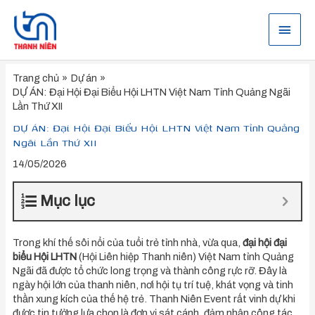
Nhảy
tới
Menu
nội
dung
chính
Trang chủ
Dự án
DỰ ÁN: Đại Hội Đại Biểu Hội LHTN Việt Nam Tỉnh Quảng Ngãi
Lần Thứ XII
DỰ ÁN: Đại Hội Đại Biểu Hội LHTN Việt Nam Tỉnh Quảng
Ngãi Lần Thứ XII
14/05/2026
Mục lục
Trong khí thế sôi nổi của tuổi trẻ tỉnh nhà, vừa qua,
đại hội đại
biểu Hội LHTN
(Hội Liên hiệp Thanh niên) Việt Nam tỉnh Quảng
Ngãi đã được tổ chức long trọng và thành công rực rỡ. Đây là
ngày hội lớn của thanh niên, nơi hội tụ trí tuệ, khát vọng và tinh
thần xung kích của thế hệ trẻ. Thanh Niên Event rất vinh dự khi
được tin tưởng lựa chọn là đơn vị sát cánh, đảm nhận công tác