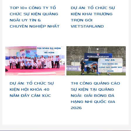
TOP 10+ CÔNG TY TỔ
DỰ ÁN: TỔ CHỨC SỰ
CHỨC SỰ KIỆN QUẢNG
KIỆN KHAI TRƯƠNG
NGÃI UY TÍN &
TRỌN GÓI
CHUYÊN NGHIỆP NHẤT
VIETSTARLAND
DỰ ÁN: TỔ CHỨC SỰ
THI CÔNG QUẢNG CÁO
KIỆN HỘI KHÓA 40
SỰ KIỆN TẠI QUẢNG
NĂM ĐẦY CẢM XÚC
NGÃI: GIẢI BÓNG ĐÁ
HẠNG NHÌ QUỐC GIA
2026