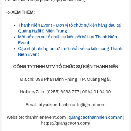
=>
XEM THÊM:
Thanh Niên Event – Đơn vị tổ chức sự kiện hàng đầu tại
Quảng Ngãi & Miền Trung
Một số dịch vụ tổ chức sự kiện nổi bật tại Thanh Niên
Event
Cập nhật những tin tức mới nhất về sự kiện cùng Thanh
Niên Event
CÔNG TY TNHH MTV TỔ CHỨC SỰ KIỆN THANH NIÊN
Địa chỉ: 399 Phan Đình Phùng, TP. Quảng Ngãi.
Hotline/Zalo: (0255) 6283 777 | 0944 01 04 09
Email:
ctysukienthanhnientn@gmail.com
Website: thanhnienevent.com |
quangcaothanhnien.com.vn
|
https://quangcaotn.com/