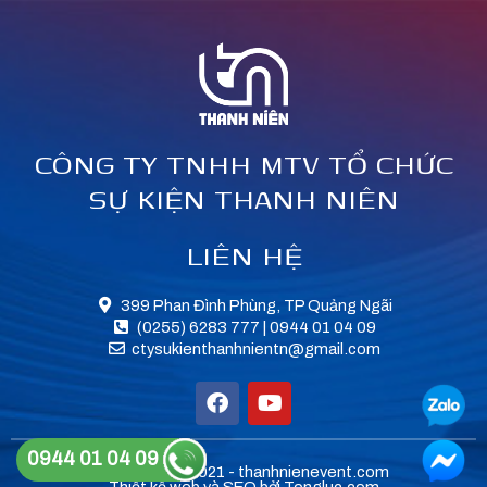
CÔNG TY TNHH MTV TỔ CHỨC
SỰ KIỆN THANH NIÊN
LIÊN HỆ
399 Phan Đình Phùng, TP Quảng Ngãi
(0255) 6283 777 | 0944 01 04 09
ctysukienthanhnientn@gmail.com
F
Y
a
o
c
u
e
t
0944 01 04 09
Copyright © 2021 - thanhnienevent.com
b
u
Thiết kế web
và SEO bởi
Tongluc.com