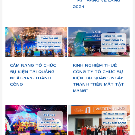
2024
CẨM NANG TỔ CHỨC
KINH NGHIỆM THUÊ
SỰ KIỆN TẠI QUẢNG
CÔNG TY TỔ CHỨC SỰ
NGÃI 2026 THÀNH
KIỆN TẠI QUẢNG NGÃI:
CÔNG
TRÁNH “TIỀN MẤT TẬT
MANG”