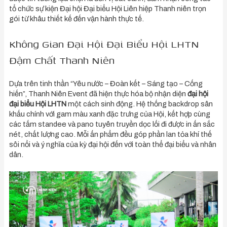
tổ chức sự kiện Đại hội Đại biểu Hội Liên hiệp Thanh niên trọn
gói từ khâu thiết kế đến vận hành thực tế.
Không Gian Đại Hội Đại Biểu Hội LHTN
Đậm Chất Thanh Niên
Dựa trên tinh thần “Yêu nước – Đoàn kết – Sáng tạo – Cống
hiến”, Thanh Niên Event đã hiện thực hóa bộ nhận diện
đại hội
đại biểu Hội LHTN
một cách sinh động. Hệ thống backdrop sân
khấu chính với gam màu xanh đặc trưng của Hội, kết hợp cùng
các tấm standee và pano tuyên truyền dọc lối đi được in ấn sắc
nét, chất lượng cao. Mỗi ấn phẩm đều góp phần lan tỏa khí thế
sôi nổi và ý nghĩa của kỳ đại hội đến với toàn thể đại biểu và nhân
dân.