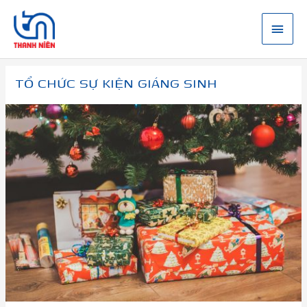
Nhảy
tới
Menu
nội
dung
chính
TỔ CHỨC SỰ KIỆN GIÁNG SINH
Tổ
chức
sự
kiện
giáng
sinh