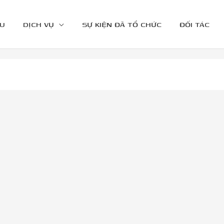
ỆU
DỊCH VỤ
SỰ KIỆN ĐÃ TỔ CHỨC
ĐỐI TÁC