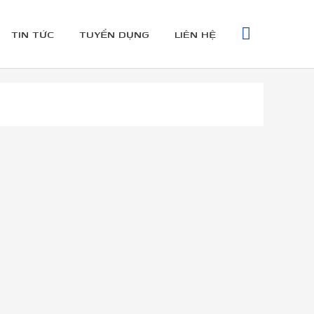
TÌM
TIN TỨC
TUYỂN DỤNG
LIÊN HỆ
KIẾM