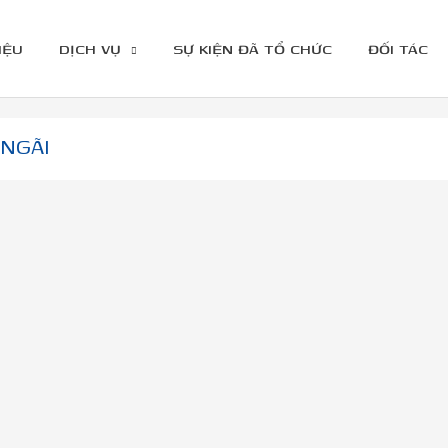
IỆU
DỊCH VỤ
SỰ KIỆN ĐÃ TỔ CHỨC
ĐỐI TÁC
NGÃI