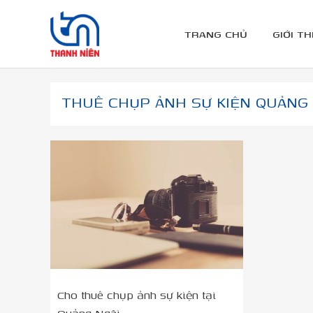
Nhảy
tới
TRANG CHỦ
GIỚI TH
nội
dung
THUÊ CHỤP ẢNH SỰ KIỆN QUẢNG 
Cho
thuê
chụp
ảnh
sự
kiện
tại
Quảng
Ngãi
Cho thuê chụp ảnh sự kiện tại