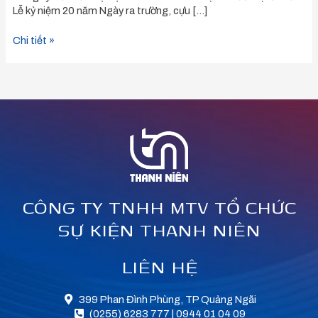
Lễ kỷ niệm 20 năm Ngày ra trường, cựu […]
Chi tiết »
CÔNG TY TNHH MTV TỔ CHỨC
SỰ KIỆN THANH NIÊN
LIÊN HỆ
399 Phan Đình Phùng, TP Quảng Ngãi
(0255) 6283 777 | 0944 01 04 09