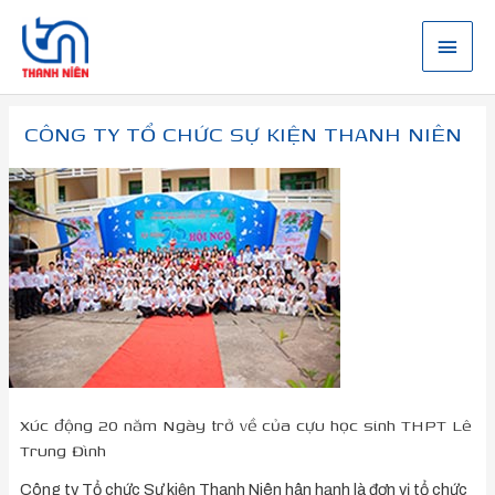
Nhảy
tới
Menu
nội
dung
chính
CÔNG TY TỔ CHỨC SỰ KIỆN THANH NIÊN
Xúc
động
20
năm
Ngày
trở
về
của
cựu
học
sinh
THPT
Xúc động 20 năm Ngày trở về của cựu học sinh THPT Lê
Lê
Trung Đình
Trung
Đình
Công ty Tổ chức Sự kiện Thanh Niên hân hạnh là đơn vị tổ chức